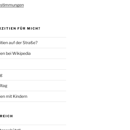
estimmungen
ZITIEN FÜR MICH?
tien auf der Straße?
ien bei Wikipedia
ng
lltag
ien mit Kindern
EREICH