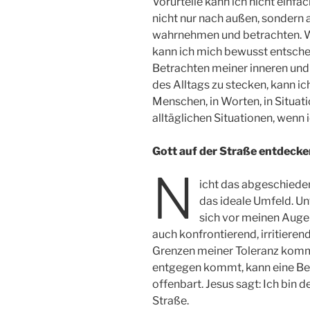
Vorurteile kann ich nicht einf
nicht nur nach außen, sondern 
wahrnehmen und betrachten. We
kann ich mich bewusst entsche
Betrachten meiner inneren und
des Alltags zu stecken, kann ic
Menschen, in Worten, in Situatio
alltäglichen Situationen, wenn 
Gott auf der Straße entdecke
N
icht das abgeschiedene
das ideale Umfeld. Un
sich vor meinen Augen
auch konfrontierend, irritieren
Grenzen meiner Toleranz komm
entgegen kommt, kann eine Beg
offenbart. Jesus sagt: Ich bin d
Straße.