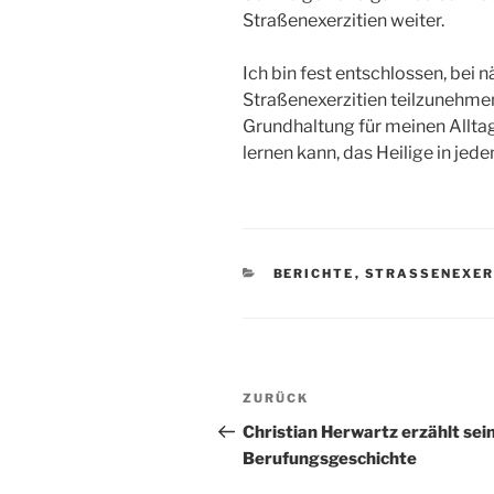
Straßenexerzitien weiter.
Ich bin fest entschlossen, bei 
Straßenexerzitien teilzunehmen
Grundhaltung für meinen Alltag z
lernen kann, das Heilige in je
KATEGORIEN
BERICHTE
,
STRASSENEXER
Beitragsnavigation
Vorheriger
ZURÜCK
Beitrag
Christian Herwartz erzählt sei
Berufungsgeschichte