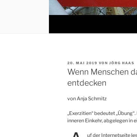
VERÖFFENTLICHT
20. MAI 2019
VON
JÖRG HAAS
AM
Wenn Menschen das
entdecken
von Anja Schmitz
„Exerzitien“ bedeutet „Übung“. 
inneren Einkehr, abgelegen in 
uf der Internetseite 