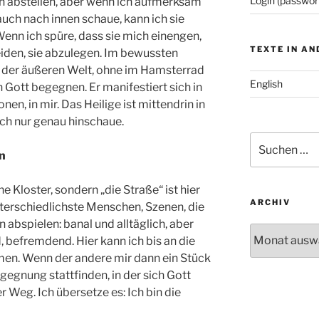
Login (passwor
ach abstellen, aber wenn ich aufmerksam
auch nach innen schaue, kann ich sie
nn ich spüre, dass sie mich einengen,
TEXTE IN A
iden, sie abzulegen. Im bewussten
 der äußeren Welt, ohne im Hamsterrad
English
h Gott begegnen. Er manifestiert sich in
nen, in mir. Das Heilige ist mittendrin in
ich nur genau hinschaue.
Suchen
n
nach:
 Kloster, sondern „die Straße“ ist hier
ARCHIV
terschiedlichste Menschen, Szenen, die
 abspielen: banal und alltäglich, aber
Archiv
d, befremdend. Hier kann ich bis an die
en. Wenn der andere mir dann ein Stück
egnung stattfinden, in der sich Gott
er Weg. Ich übersetze es: Ich bin die