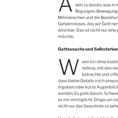
A
sein zu lassen, was in
Regungen, Bewegungen
Mitmenschen und die Beziehung
Geheimnisses, das wir Gott nen
wird klar: Das ist nicht nur eine
möchte.
Gottessuche und Selbsterke
W
enn ich ohne besti
nehme, mit den ne
betrachte und offe
dass kleine Details mich ansp
ergeben oder kurze Augenbli
werden. Es geht darum, Schweig
es mir ermöglicht, Dinge um 
nicht nur das Gewohnte zu seh