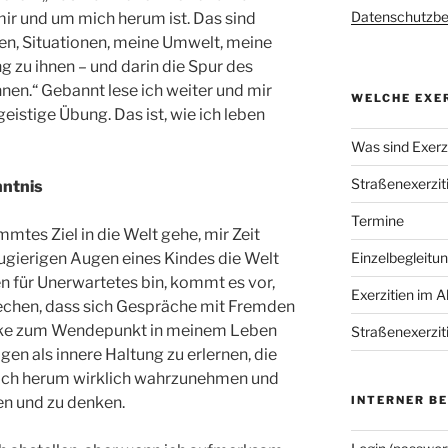
Datenschutzb
 mir und um mich herum ist. Das sind
, Situationen, meine Umwelt, meine
 zu ihnen – und darin die Spur des
nen.“ Gebannt lese ich weiter und mir
WELCHE EXER
 geistige Übung. Das ist, wie ich leben
Was sind Exerzi
Straßenexerzit
nntnis
Termine
mmtes Ziel in die Welt gehe, mir Zeit
ugierigen Augen eines Kindes die Welt
Einzelbegleitu
n für Unerwartetes bin, kommt es vor,
Exerzitien im A
rechen, dass sich Gespräche mit Fremden
cke zum Wendepunkt in meinem Leben
Straßenexerzit
en als innere Haltung zu erlernen, die
mich herum wirklich wahrzunehmen und
en und zu denken.
INTERNER B