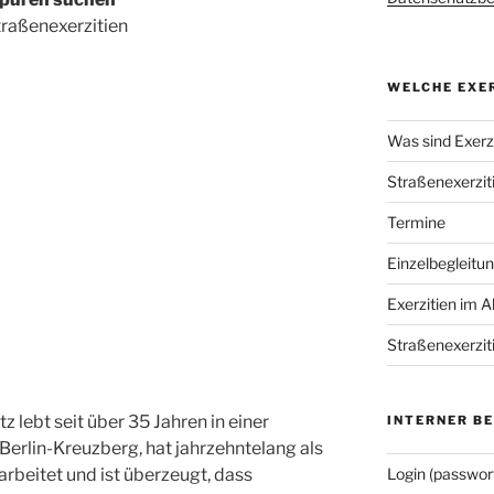
raßenexerzitien
WELCHE EXER
Was sind Exerzi
Straßenexerzit
Termine
Einzelbegleitu
Exerzitien im A
Straßenexerzit
z lebt seit über 35 Jahren in einer
INTERNER B
erlin-Kreuzberg, hat jahrzehntelang als
arbeitet und ist überzeugt, dass
Login (passwor