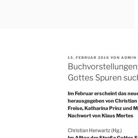
VERÖFFENTLICHT
13. FEBRUAR 2016
VON
ADMIN
AM
Buchvorstellungen:
Gottes Spuren suc
Im Februar erscheint das neu
herausgegeben von
Christian
Freise, Katharina Prinz und 
Nachwort von Klaus Mertes
Christian Herwartz (Hg.)
Im Alltag de
r Straße Gottes 