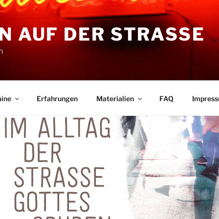
N AUF DER STRASSE
n
ine
Erfahrungen
Materialien
FAQ
Impres