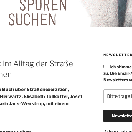
NEWSLETTE
 Im Alltag der Straße
Ich stimm
hen
zu. Die Email
Newsletters v
e Buch über Straßenexerzitien,
 Herwartz, Elisabeth Tollkötter, Josef
Maria Jans-Wenstrup, mit einem
Datenschutzb
Spuren suchen