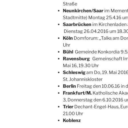
Straße
Neunkirchen/Saar
im Mementu
Stadtmitte) Montag 25.4.16 um
Saarbrücken
im Kirchenladen 
Dienstag 26.04.2016 um 18.3
Köln
Domforum: „Talks am Dom
Uhr
Bühl
Gemeinde Konkordia 9.5.
Ravensburg
Gemeinschaft Imm
Mai 16, 19.30 Uhr
Schleswig
am Do, 19. Mai 201
St. Johanniskloster
Berlin
Freitag den 10.06.16 in
Frankfurt/M.
Katholische Ak
3, Donnerstag den 6.10.2016 u
Trier
Dechant-Engel-Haus, Eure
21.00 Uhr
Koblenz