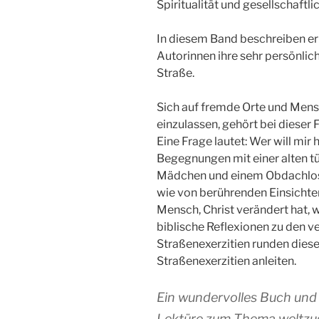
Spiritualität und gesellscha
In diesem Band beschreiben er
Autorinnen ihre sehr persönlich
Straße.
Sich auf fremde Orte und Men
einzulassen, gehört bei dieser
Eine Frage lautet: Wer will mi
Begegnungen mit einer alten tü
Mädchen und einem Obdachlose
wie von berührenden Einsichten
Mensch, Christ verändert hat, wi
biblische Reflexionen zu den 
Straßenexerzitien runden dies
Straßenexerzitien anleiten.
Ein wundervolles Buch und
Lektüre zum Thema weltzuge