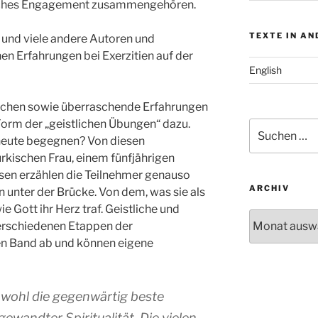
ftliches Engagement zusammengehören.
TEXTE IN A
 und viele andere Autoren und
en Erfahrungen bei Exerzitien auf der
English
schen sowie überraschende Erfahrungen
 Form der „geistlichen Übungen“ dazu.
Suchen
r heute begegnen? Von diesen
nach:
rkischen Frau, einem fünfjährigen
n erzählen die Teilnehmer genauso
ARCHIV
 unter der Brücke. Von dem, was sie als
e Gott ihr Herz traf. Geistliche und
Archiv
verschiedenen Etappen der
en Band ab und können eigene
 wohl die gegenwärtig beste
wandter Spiritualität. Die vielen