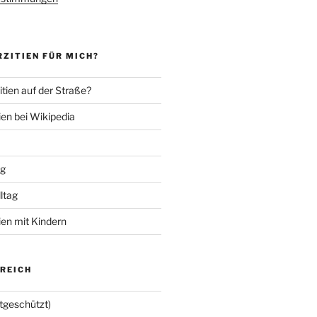
ZITIEN FÜR MICH?
tien auf der Straße?
ien bei Wikipedia
ng
lltag
ien mit Kindern
EREICH
tgeschützt)