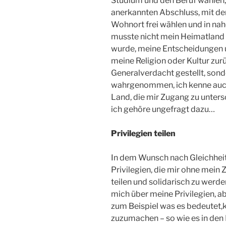
Studium und den Beruf wählen, 
anerkannten Abschluss, mit de
Wohnort frei wählen und in nahe
musste nicht mein Heimatland 
wurde, meine Entscheidungen u
meine Religion oder Kultur zurü
Generalverdacht gestellt, sond
wahrgenommen, ich kenne auch
Land, die mir Zugang zu unter
ich gehöre ungefragt dazu…
Privilegien teilen
In dem Wunsch nach Gleichheit
Privilegien, die mir ohne mein
teilen und solidarisch zu werd
mich über meine Privilegien, abe
zum Beispiel was es bedeutet,
zuzumachen – so wie es in den 