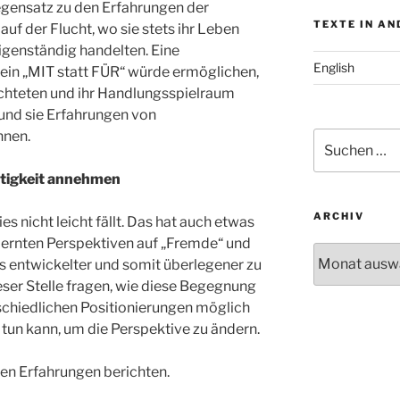
egensatz zu den Erfahrungen der
TEXTE IN A
uf der Flucht, wo sie stets ihr Leben
eigenständig handelten. Eine
English
ein „MIT statt FÜR“ würde ermöglichen,
üchteten und ihr Handlungsspielraum
 und sie Erfahrungen von
nnen.
Suchen
nach:
ftigkeit annehmen
ARCHIV
es nicht leicht fällt. Das hat auch etwas
rlernten Perspektiven auf „Fremde“ und
Archiv
als entwickelter und somit überlegener zu
dieser Stelle fragen, wie diese Begegnung
schiedlichen Positionierungen möglich
 tun kann, um die Perspektive zu ändern.
nen Erfahrungen berichten.