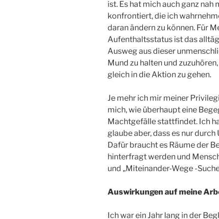
ist. Es hat mich auch ganz nah
konfrontiert, die ich wahrnehm
daran ändern zu können. Für 
Aufenthaltsstatus ist das alltäg
Ausweg aus dieser unmenschlic
Mund zu halten und zuzuhören, 
gleich in die Aktion zu gehen.
Je mehr ich mir meiner Privile
mich, wie überhaupt eine Begeg
Machtgefälle stattfindet. Ich h
glaube aber, dass es nur durch
Dafür braucht es Räume der B
hinterfragt werden und Mensch
und „Miteinander-Wege -Suche
Auswirkungen auf meine Arbe
Ich war ein Jahr lang in der Be