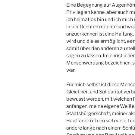
Eine Begegnung auf Augenhöhe 
Privilegien kenne, aber auch me
ich heimatlos bin und ich mic
lieber flüchten möchte und weg
anzuerkennen ist eine Haltung, 
wird und die es ermöglicht, es 
somit über den anderen zu ste
sagen zu lassen. Im christliche
Menschwerdung bezeichnen, s
war.
Für mich selbst ist diese Men
Gleichheit und Solidarität ve
bewusst werden, mit welchen Pr
anfangen, meine eigene Weiße 
Staatsbürgerschaft, meiner a
Hautfarbe öffnen sich viele Tür
andere lange nach einem Schlü