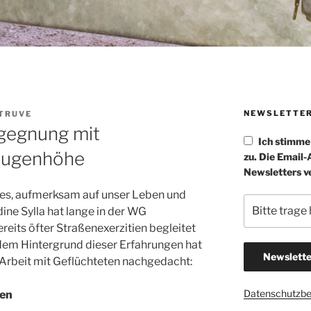
NEWSLETTE
TRUVE
egegnung mit
Ich stimm
 Augenhöhe
zu. Die Email
Newsletters v
r es, aufmerksam auf unser Leben und
ne Sylla hat lange in der WG
eits öfter Straßenexerzitien begleitet
dem Hintergrund dieser Erfahrungen hat
 Arbeit mit Geflüchteten nachgedacht:
Datenschutzb
den