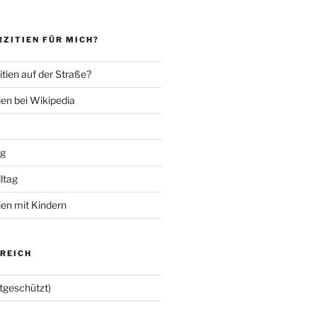
ZITIEN FÜR MICH?
tien auf der Straße?
ien bei Wikipedia
ng
lltag
ien mit Kindern
EREICH
tgeschützt)