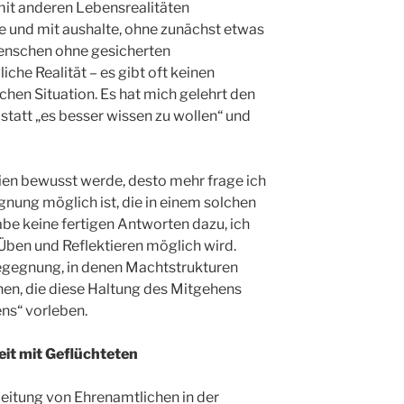
 mit anderen Lebensrealitäten
e und mit aushalte, ohne zunächst etwas
Menschen ohne gesicherten
liche Realität – es gibt oft keinen
hen Situation. Es hat mich gelehrt den
statt „es besser wissen zu wollen“ und
gien bewusst werde, desto mehr frage ich
nung möglich ist, die in einem solchen
abe keine fertigen Antworten dazu, ich
 Üben und Reflektieren möglich wird.
egegnung, in denen Machtstrukturen
en, die diese Haltung des Mitgehens
ns“ vorleben.
it mit Geflüchteten
gleitung von Ehrenamtlichen in der