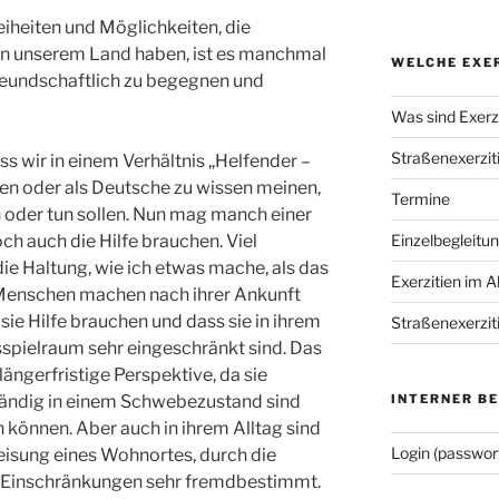
eiheiten und Möglichkeiten, die
in unserem Land haben, ist es manchmal
WELCHE EXER
 freundschaftlich zu begegnen und
Was sind Exerzi
Straßenexerzit
ss wir in einem Verhältnis „Helfender –
ben oder als Deutsche zu wissen meinen,
Termine
 oder tun sollen. Nun mag manch einer
ch auch die Hilfe brauchen. Viel
Einzelbegleitu
die Haltung, wie ich etwas mache, als das
Exerzitien im A
 Menschen machen nach ihrer Ankunft
sie Hilfe brauchen und dass sie in ihrem
Straßenexerzit
pielraum sehr eingeschränkt sind. Das
 längerfristige Perspektive, da sie
tändig in einem Schwebezustand sind
INTERNER B
n können. Aber auch in ihrem Alltag sind
Login (passwor
eisung eines Wohnortes, durch die
e Einschränkungen sehr fremdbestimmt.