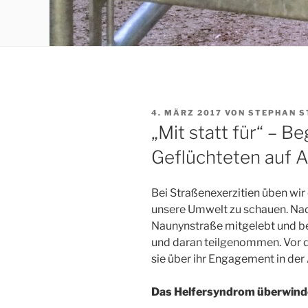
VERÖFFENTLICHT
4. MÄRZ 2017
VON
STEPHAN S
AM
„Mit statt für“ – B
Geflüchteten auf
Bei Straßenexerzitien üben wi
unsere Umwelt zu schauen. Nadi
Naunynstraße mitgelebt und ber
und daran teilgenommen. Vor 
sie über ihr Engagement in der
Das Helfersyndrom überwin