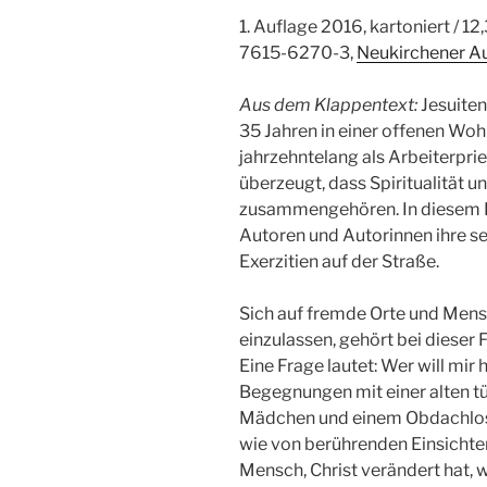
1. Auflage 2016, kartoniert / 1
7615-6270-3,
Neukirchener A
Aus dem Klappentext:
Jesuiten
35 Jahren in einer offenen Woh
jahrzehntelang als Arbeiterprie
überzeugt, dass Spiritualität 
zusammengehören. In diesem B
Autoren und Autorinnen ihre s
Exerzitien auf der Straße.
Sich auf fremde Orte und Men
einzulassen, gehört bei dieser
Eine Frage lautet: Wer will mi
Begegnungen mit einer alten tü
Mädchen und einem Obdachlose
wie von berührenden Einsichten
Mensch, Christ verändert hat, wi