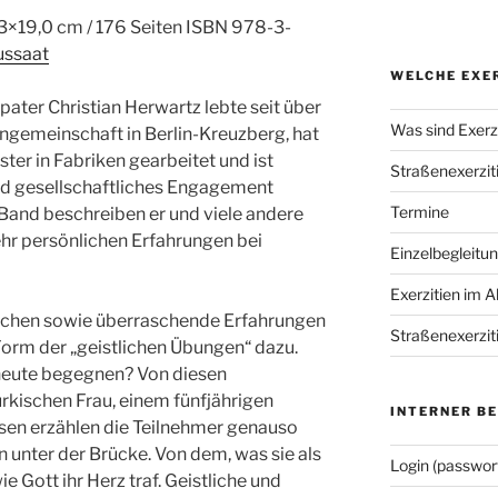
2,3×19,0 cm / 176 Seiten ISBN 978-3-
ussaat
WELCHE EXER
pater Christian Herwartz lebte seit über
Was sind Exerzi
ngemeinschaft in Berlin-Kreuzberg, hat
ster in Fabriken gearbeitet und ist
Straßenexerzit
und gesellschaftliches Engagement
Termine
and beschreiben er und viele andere
ehr persönlichen Erfahrungen bei
Einzelbegleitu
Exerzitien im A
schen sowie überraschende Erfahrungen
Straßenexerzit
 Form der „geistlichen Übungen“ dazu.
r heute begegnen? Von diesen
rkischen Frau, einem fünfjährigen
INTERNER B
n erzählen die Teilnehmer genauso
 unter der Brücke. Von dem, was sie als
Login (passwor
e Gott ihr Herz traf. Geistliche und