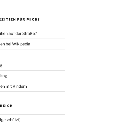
ZITIEN FÜR MICH?
tien auf der Straße?
ien bei Wikipedia
ng
lltag
ien mit Kindern
EREICH
tgeschützt)