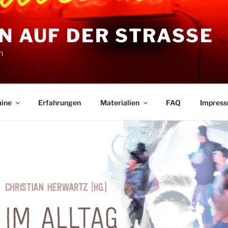
N AUF DER STRASSE
n
ine
Erfahrungen
Materialien
FAQ
Impres