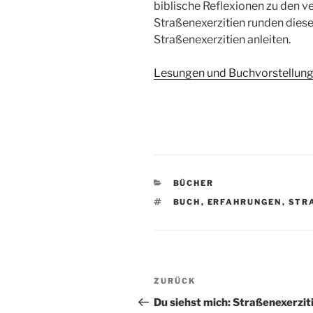
biblische Reflexionen zu den 
Straßenexerzitien runden dies
Straßenexerzitien anleiten.
Lesungen und Buchvorstellung
KATEGORIEN
BÜCHER
SCHLAGWÖRTER
BUCH
,
ERFAHRUNGEN
,
STR
Beitragsnavigation
Vorheriger
ZURÜCK
Beitrag
Du siehst mich: Straßenexerzit