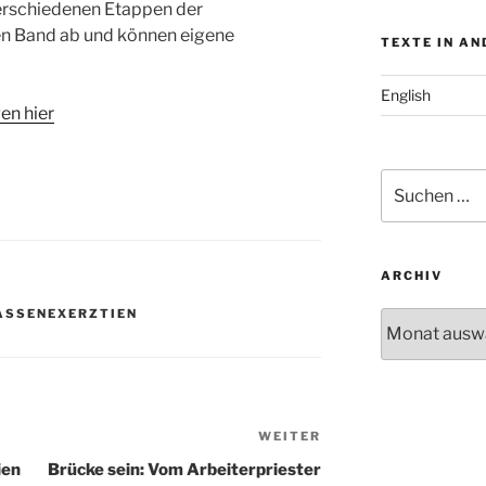
verschiedenen Etappen der
en Band ab und können eigene
TEXTE IN A
English
en hier
Suchen
nach:
ARCHIV
ASSENEXERZTIEN
Archiv
WEITER
Nächster
Beitrag
ien
Brücke sein: Vom Arbeiterpriester