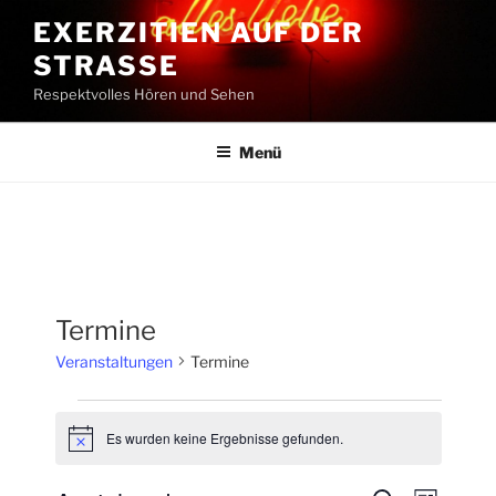
Zum
EXERZITIEN AUF DER
Inhalt
STRASSE
springen
Respektvolles Hören und Sehen
Menü
Termine
Veranstaltungen
Termine
Veranstaltungen
Es wurden keine Ergebnisse gefunden.
H
i
n