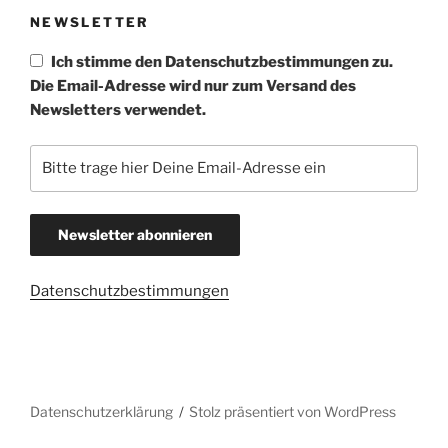
u
h
NEWSLETTER
t
c
e
h
Ich stimme den Datenschutzbestimmungen zu.
n
e
Die Email-Adresse wird nur zum Versand des
-
Newsletters verwendet.
u
N
n
a
d
v
A
i
n
g
s
a
t
i
Datenschutzbestimmungen
i
c
o
h
n
t
e
Datenschutzerklärung
Stolz präsentiert von WordPress
n