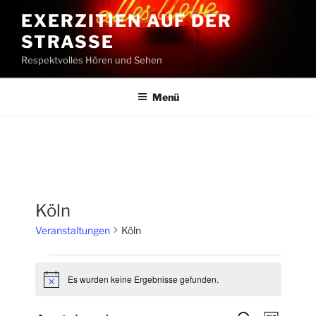
Zum
EXERZITIEN AUF DER
Inhalt
STRASSE
springen
Respektvolles Hören und Sehen
Menü
Köln
Veranstaltungen
Köln
Veranstaltungen
Es wurden keine Ergebnisse gefunden.
H
i
n