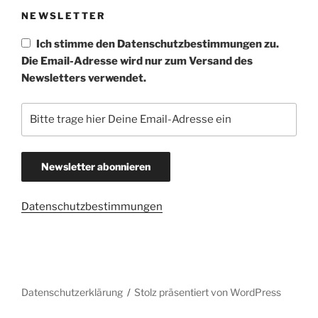
u
h
NEWSLETTER
t
c
e
h
Ich stimme den Datenschutzbestimmungen zu.
n
e
Die Email-Adresse wird nur zum Versand des
-
Newsletters verwendet.
u
N
n
a
d
v
A
i
n
g
s
a
t
i
Datenschutzbestimmungen
i
c
o
h
n
t
e
Datenschutzerklärung
Stolz präsentiert von WordPress
n