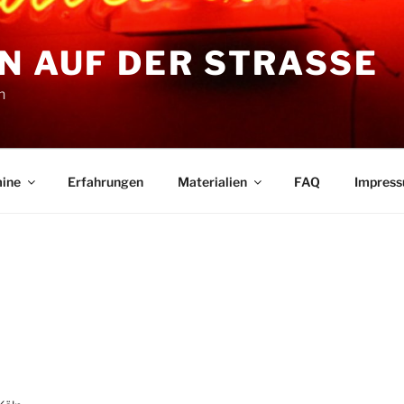
N AUF DER STRASSE
n
ine
Erfahrungen
Materialien
FAQ
Impres