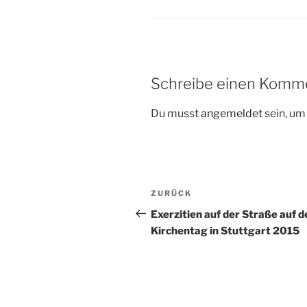
Schreibe einen Komm
Du musst
angemeldet
sein, u
Beitragsnavigation
Vorheriger
ZURÜCK
Beitrag
Exerzitien auf der Straße auf 
Kirchentag in Stuttgart 2015