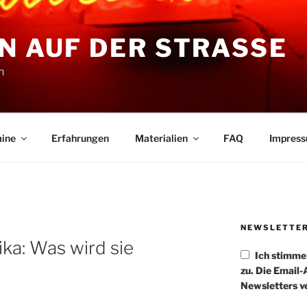
N AUF DER STRASSE
n
ine
Erfahrungen
Materialien
FAQ
Impres
NEWSLETTE
ka: Was wird sie
Ich stimm
zu. Die Email
Newsletters v