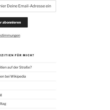
estimmungen
ZITIEN FÜR MICH?
tien auf der Straße?
ien bei Wikipedia
ng
lltag