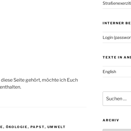
Straßenexerzit
INTERNER B
Login (passwor
TEXTE IN A
English
 diese Seite gehört, möchte ich Euch
enthalten.
Suchen
nach:
ARCHIV
LE
,
ÖKOLOGIE
,
PAPST
,
UMWELT