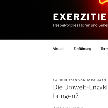
Zum
Inhalt
EXERZITIE
springen
Respektvolles Hören und Sehe
Aktuell
Einführung
Term
VERÖFFENTLICHT
14. JUNI 2015
VON
JÖRG HAAS
AM
Die Umwelt-Enzykli
bringen?