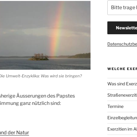
Datenschutzb
WELCHE EXER
Die Umwelt-Enzyklika: Was wird sie bringen?
Was sind Exerzi
Straßenexerzit
bisherige Äusserungen des Papstes
immung ganz nützlich sind:
Termine
Einzelbegleitu
Exerzitien im A
nd der Natur