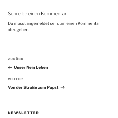
Schreibe einen Kommentar
Du musst
angemeldet
sein, um einen Kommentar
abzugeben.
Beitragsnavigation
Vorheriger
ZURÜCK
Beitrag
Unser Nein Leben
Nächster
WEITER
Beitrag
Von der Straße zum Papst
NEWSLETTER