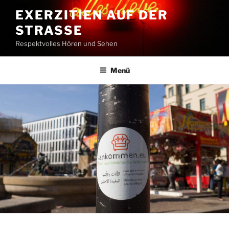
Zum
EXERZITIEN AUF DER
Inhalt
STRASSE
springen
Respektvolles Hören und Sehen
Menü