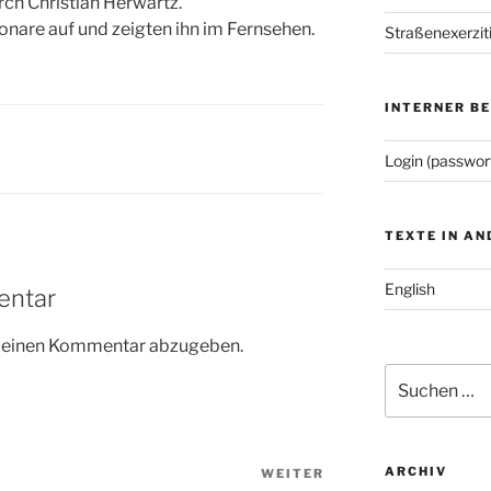
rch Christian Herwartz.
nare auf und zeigten ihn im Fernsehen.
Straßenexerzit
INTERNER B
Login (passwor
TEXTE IN A
English
entar
m einen Kommentar abzugeben.
Suchen
nach:
ARCHIV
WEITER
Nächster