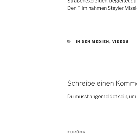
Straßenexerzitien, begleitet du
Den Film nahmen Steyler Missio
KATEGORIEN
IN DEN MEDIEN
,
VIDEOS
Schreibe einen Komm
Du musst
angemeldet
sein, u
Beitragsnavigation
Vorheriger
ZURÜCK