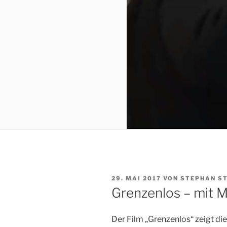
VERÖFFENTLICHT
29. MAI 2017
VON
STEPHAN S
AM
Grenzenlos – mit 
Der Film „Grenzenlos“ zeigt di