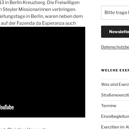
 in Berlin Kreuzberg. Die Freiwilligen
n Steyler Missionarinnen verbringen.
ereitungstage in Berlin, waren neben dem
auf der Fazenda da Esperanza auch
Datenschutzb
WELCHE EXER
Was sind Exerzi
Straßenexerzit
Termine
Einzelbegleitu
Exerzitien im A