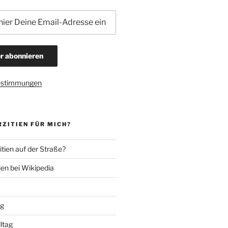
estimmungen
ZITIEN FÜR MICH?
tien auf der Straße?
ien bei Wikipedia
ng
lltag