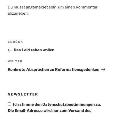
Du musst
angemeldet
sein, um einen Kommentar
abzugeben.
Beitragsnavigation
Vorheriger
ZURÜCK
Beitrag
Das Leid sehen wollen
Nächster
WEITER
Beitrag
Konkrete Absprachen zu Reformationsgedenken
NEWSLETTER
Ich stimme den Datenschutzbestimmungen zu.
Die Email-Adresse wird nur zum Versand des