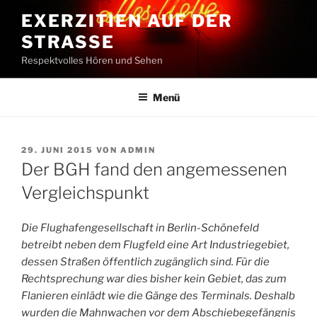
Zum
EXERZITIEN AUF DER
Inhalt
STRASSE
springen
Respektvolles Hören und Sehen
Menü
VERÖFFENTLICHT
29. JUNI 2015
VON
ADMIN
AM
Der BGH fand den angemessenen
Vergleichspunkt
Die Flughafengesellschaft in Berlin-Schönefeld
betreibt neben dem Flugfeld eine Art Industriegebiet,
dessen Straßen öffentlich zugänglich sind. Für die
Rechtsprechung war dies bisher kein Gebiet, das zum
Flanieren einlädt wie die Gänge des Terminals. Deshalb
wurden die Mahnwachen vor dem Abschiebegefängnis