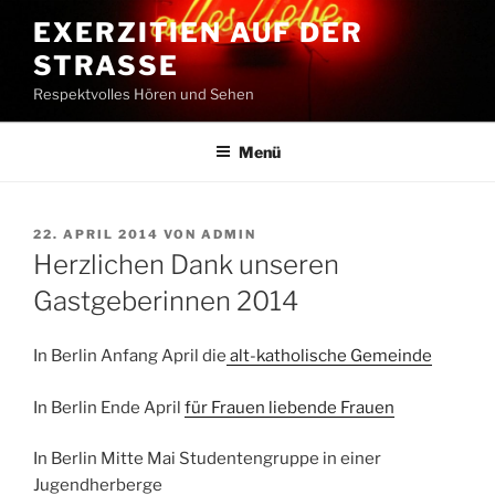
Zum
EXERZITIEN AUF DER
Inhalt
STRASSE
springen
Respektvolles Hören und Sehen
Menü
VERÖFFENTLICHT
22. APRIL 2014
VON
ADMIN
AM
Herzlichen Dank unseren
Gastgeberinnen 2014
In Berlin Anfang April die
alt-katholische Gemeinde
In Berlin Ende April
für Frauen liebende Frauen
In Berlin Mitte Mai Studentengruppe in einer
Jugendherberge