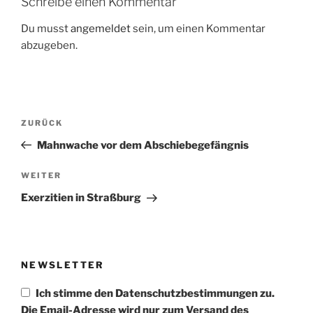
Schreibe einen Kommentar
Du musst
angemeldet
sein, um einen Kommentar
abzugeben.
Beitragsnavigation
Vorheriger
ZURÜCK
Beitrag
Mahnwache vor dem Abschiebegefängnis
Nächster
WEITER
Beitrag
Exerzitien in Straßburg
NEWSLETTER
Ich stimme den Datenschutzbestimmungen zu.
Die Email-Adresse wird nur zum Versand des