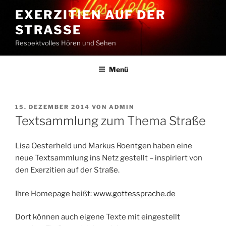
Zum
EXERZITIEN AUF DER
Inhalt
STRASSE
springen
Respektvolles Hören und Sehen
Menü
VERÖFFENTLICHT
15. DEZEMBER 2014
VON
ADMIN
AM
Textsammlung zum Thema Straße
Lisa Oesterheld und Markus Roentgen haben eine
neue Textsammlung ins Netz gestellt – inspiriert von
den Exerzitien auf der Straße.
Ihre Homepage heißt:
www.gottessprache.de
Dort können auch eigene Texte mit eingestellt