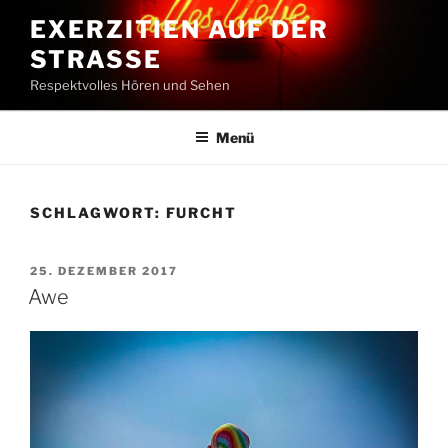
Zum
EXERZITIEN AUF DER
Inhalt
STRASSE
springen
Respektvolles Hören und Sehen
Menü
SCHLAGWORT:
FURCHT
VERÖFFENTLICHT
25. DEZEMBER 2017
AM
Awe