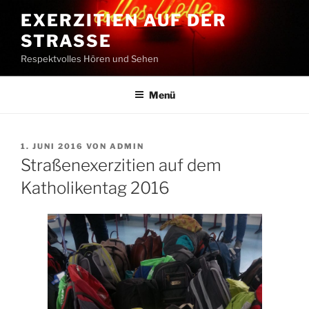
Zum
EXERZITIEN AUF DER
Inhalt
STRASSE
springen
Respektvolles Hören und Sehen
Menü
VERÖFFENTLICHT
1. JUNI 2016
VON
ADMIN
AM
Straßenexerzitien auf dem
Katholikentag 2016