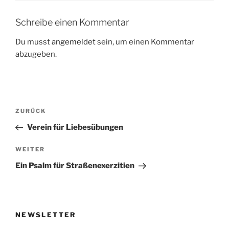
Schreibe einen Kommentar
Du musst
angemeldet
sein, um einen Kommentar
abzugeben.
Beitragsnavigation
Vorheriger
ZURÜCK
Beitrag
Verein für Liebesübungen
Nächster
WEITER
Beitrag
Ein Psalm für Straßenexerzitien
NEWSLETTER