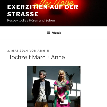
Zum
EXERZITIEN AUF DER
Inhalt
STRASSE
springen
Respektvolles Hören und Sehen
Menü
VERÖFFENTLICHT
3. MAI 2014
VON
ADMIN
AM
Hochzeit Marc + Anne