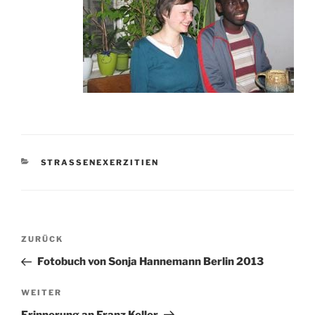
KATEGORIEN
STRASSENEXERZITIEN
Beitragsnavigation
Vorheriger
ZURÜCK
Beitrag
Fotobuch von Sonja Hannemann Berlin 2013
Nächster
WEITER
Beitrag
Erinnerung an Franz Keller