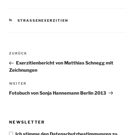
KATEGORIEN
STRASSENEXERZITIEN
Beitragsnavigation
Vorheriger
ZURÜCK
Beitrag
Exerzitienbericht von Matthias Schnegg mit
Zeichnungen
Nächster
WEITER
Beitrag
Fotobuch von Sonja Hannemann Berlin 2013
NEWSLETTER
Ich stimme den Datenschutzbestimmungen zu.