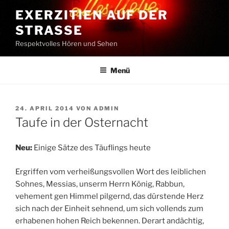
Zum
EXERZITIEN AUF DER
Inhalt
STRASSE
springen
Respektvolles Hören und Sehen
Menü
VERÖFFENTLICHT
24. APRIL 2014
VON
ADMIN
AM
Taufe in der Osternacht
Neu:
Einige Sätze des Täuflings heute
Ergriffen vom verheißungsvollen Wort des leiblichen
Sohnes, Messias, unserm Herrn König, Rabbun,
vehement gen Himmel pilgernd, das dürstende Herz
sich nach der Einheit sehnend, um sich vollends zum
erhabenen hohen Reich bekennen. Derart andächtig,