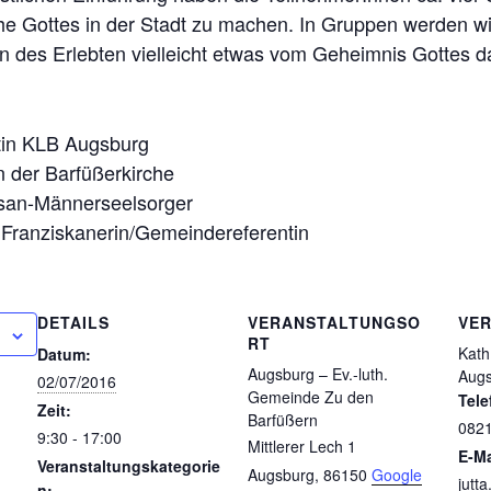
che Gottes in der Stadt zu machen. In Gruppen werden 
 des Erlebten vielleicht etwas vom Geheimnis Gottes d
ntin KLB Augsburg
an der Barfüßerkirche
esan-Männerseelsorger
r Franziskanerin/Gemeindereferentin
DETAILS
VERANSTALTUNGSO
VE
RT
Kath
Datum:
Augsburg – Ev.-luth.
Aug
02/07/2016
Gemeinde Zu den
Tele
Zeit:
Barfüßern
0821
9:30 - 17:00
Mittlerer Lech 1
E-Ma
Veranstaltungskategorie
Augsburg
,
86150
Google
jutt
n: