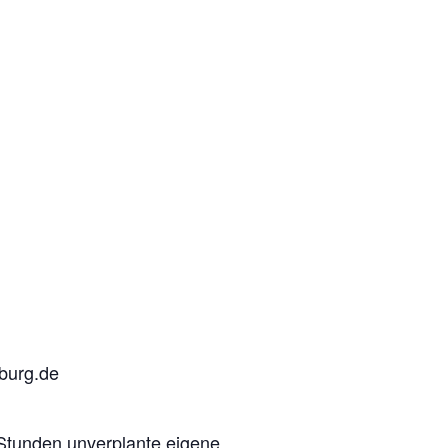
burg.de
 Stunden unverplante eigene