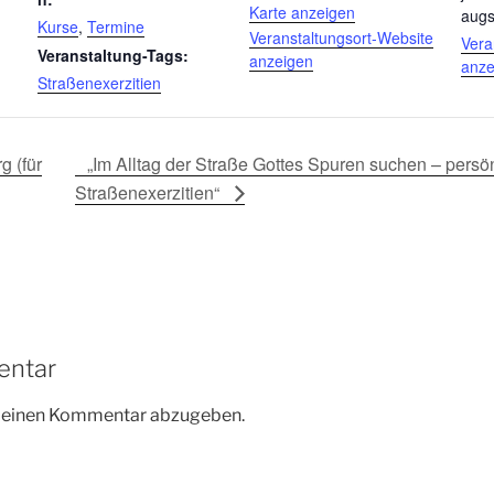
Karte anzeigen
augs
Kurse
,
Termine
Veranstaltungsort-Website
Vera
Veranstaltung-Tags:
anzeigen
anze
Straßenexerzitien
g (für
„Im Alltag der Straße Gottes Spuren suchen – pers
Straßenexerzitien“
entar
m einen Kommentar abzugeben.