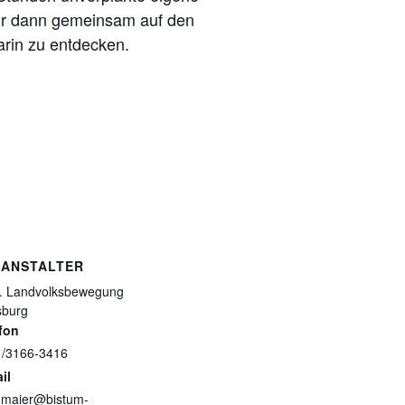
wir dann gemeinsam auf den
arin zu entdecken.
RANSTALTER
. Landvolksbewegung
sburg
fon
/3166-3416
il
a.maier@bistum-