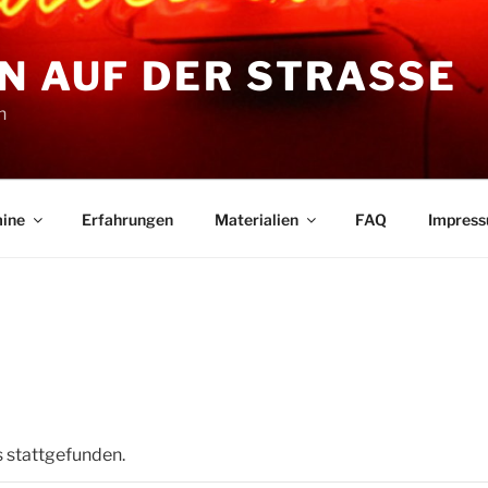
N AUF DER STRASSE
n
ine
Erfahrungen
Materialien
FAQ
Impres
s stattgefunden.