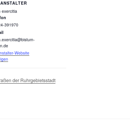
RANSTALTER
 exercitia
fon
24-391970
il
.exercitia@bistum-
n.de
nstalter-Website
igen
traßen der Ruhrgebietsstadt