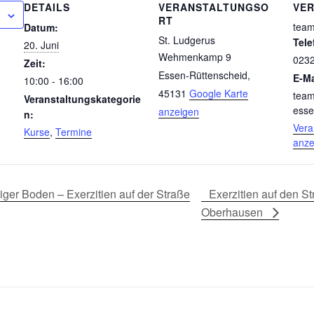
DETAILS
VERANSTALTUNGSO
VE
RT
team
Datum:
St. Ludgerus
Tele
20. Juni
Wehmenkamp 9
023
Zeit:
Essen-Rüttenscheid
,
E-Ma
10:00 - 16:00
45131
Google Karte
team
Veranstaltungskategorie
esse
anzeigen
n:
Vera
Kurse
,
Termine
anze
liger Boden – Exerzitien auf der Straße
Exerzitien auf den S
Oberhausen