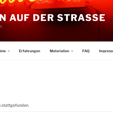
N AUF DER STRASSE
n
ine
Erfahrungen
Materialien
FAQ
Impres
s stattgefunden.