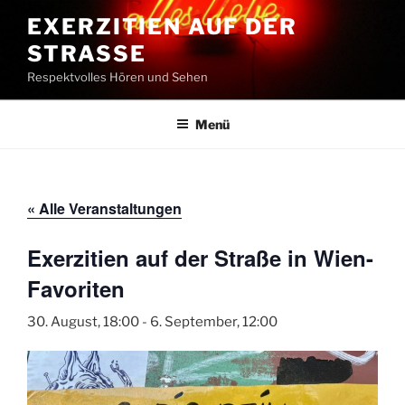
Zum
EXERZITIEN AUF DER
Inhalt
STRASSE
springen
Respektvolles Hören und Sehen
Menü
« Alle Veranstaltungen
Exerzitien auf der Straße in Wien-
Favoriten
30. August, 18:00
-
6. September, 12:00