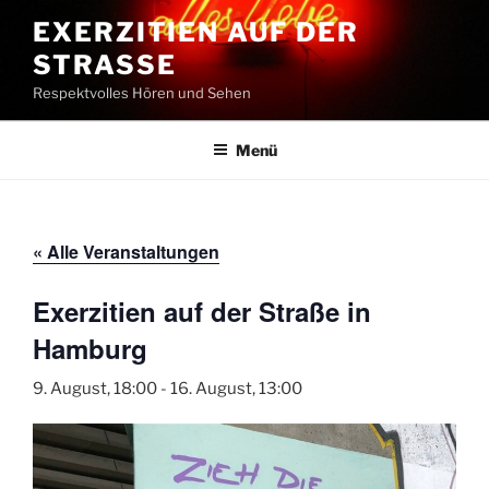
Zum
EXERZITIEN AUF DER
Inhalt
STRASSE
springen
Respektvolles Hören und Sehen
Menü
« Alle Veranstaltungen
Exerzitien auf der Straße in
Hamburg
9. August, 18:00
-
16. August, 13:00