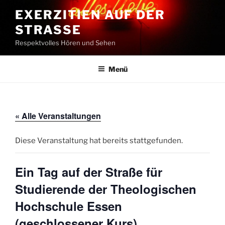
Zum
EXERZITIEN AUF DER
Inhalt
STRASSE
springen
Respektvolles Hören und Sehen
Menü
« Alle Veranstaltungen
Diese Veranstaltung hat bereits stattgefunden.
Ein Tag auf der Straße für
Studierende der Theologischen
Hochschule Essen
(geschlossener Kurs)