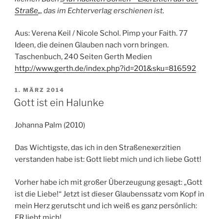
Straße
„, das im Echterverlag erschienen ist.
Aus: Verena Keil / Nicole Schol. Pimp your Faith. 77
Ideen, die deinen Glauben nach vorn bringen.
Taschenbuch, 240 Seiten Gerth Medien
http://www.gerth.de/index.php?id=201&sku=816592
VERÖFFENTLICHT
1. MÄRZ 2014
AM
Gott ist ein Halunke
Johanna Palm (2010)
Das Wichtigste, das ich in den Straßenexerzitien
verstanden habe ist: Gott liebt mich und ich liebe Gott!
Vorher habe ich mit großer Überzeugung gesagt: „Gott
ist die Liebe!“ Jetzt ist dieser Glaubenssatz vom Kopf in
mein Herz gerutscht und ich weiß es ganz persönlich:
ER liebt mich!