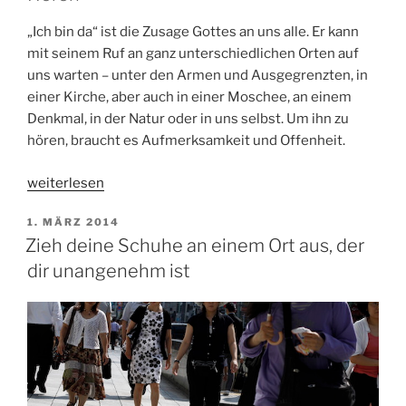
„Ich bin da“ ist die Zusage Gottes an uns alle. Er kann
mit seinem Ruf an ganz unterschiedlichen Orten auf
uns warten – unter den Armen und Ausgegrenzten, in
einer Kirche, aber auch in einer Moschee, an einem
Denkmal, in der Natur oder in uns selbst. Um ihn zu
hören, braucht es Aufmerksamkeit und Offenheit.
„Einladung:
weiterlesen
Exerzitien
VERÖFFENTLICHT
1. MÄRZ 2014
auf
AM
Zieh deine Schuhe an einem Ort aus, der
der
dir unangenehm ist
Straße
in
Luxemburg“