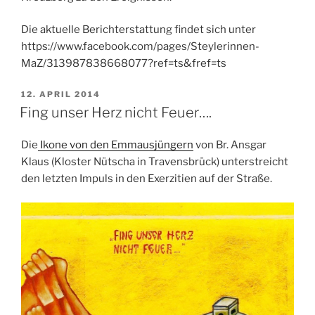
Die aktuelle Berichterstattung findet sich unter
https://www.facebook.com/pages/Steylerinnen-
MaZ/313987838668077?ref=ts&fref=ts
VERÖFFENTLICHT
12. APRIL 2014
AM
Fing unser Herz nicht Feuer….
Die
Ikone von den Emmausjüngern
von Br. Ansgar
Klaus (Kloster Nütscha in Travensbrück) unterstreicht
den letzten Impuls in den Exerzitien auf der Straße.