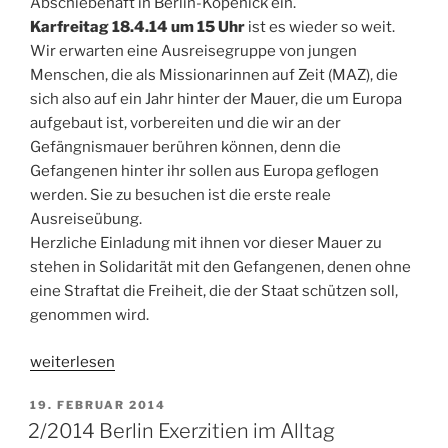
Abschiebehaft in Berlin-Köpenick ein.
Karfreitag 18.4.14 um 15 Uhr
ist es wieder so weit.
Wir erwarten eine Ausreisegruppe von jungen
Menschen, die als Missionarinnen auf Zeit (MAZ), die
sich also auf ein Jahr hinter der Mauer, die um Europa
aufgebaut ist, vorbereiten und die wir an der
Gefängnismauer berühren können, denn die
Gefangenen hinter ihr sollen aus Europa geflogen
werden. Sie zu besuchen ist die erste reale
Ausreiseübung.
Herzliche Einladung mit ihnen vor dieser Mauer zu
stehen in Solidarität mit den Gefangenen, denen ohne
eine Straftat die Freiheit, die der Staat schützen soll,
genommen wird.
„Einladung
weiterlesen
Mahnwachengottesdienst
VERÖFFENTLICHT
19. FEBRUAR 2014
in
AM
2/2014 Berlin Exerzitien im Alltag
Köpenick“