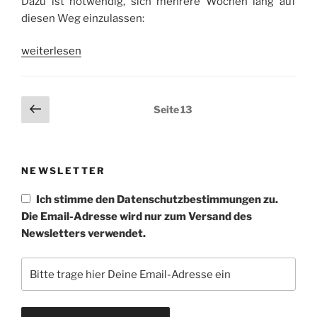
Dazu ist notwendig, sich mehrere Wochen lang auf
diesen Weg einzulassen:
„2/2014
weiterlesen
Berlin
Exerzitien
im
Seitennummerierung
Vorherige
Seite
13
Alltag“
Seite
der
Beiträge
NEWSLETTER
Ich stimme den Datenschutzbestimmungen zu.
Die Email-Adresse wird nur zum Versand des
Newsletters verwendet.