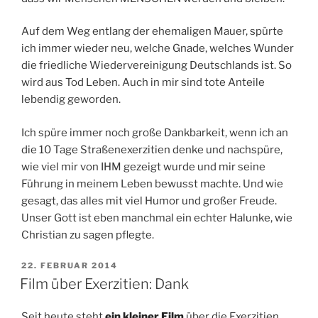
Auf dem Weg entlang der ehemaligen Mauer, spürte
ich immer wieder neu, welche Gnade, welches Wunder
die friedliche Wiedervereinigung Deutschlands ist. So
wird aus Tod Leben. Auch in mir sind tote Anteile
lebendig geworden.
Ich spüre immer noch große Dankbarkeit, wenn ich an
die 10 Tage Straßenexerzitien denke und nachspüre,
wie viel mir von IHM gezeigt wurde und mir seine
Führung in meinem Leben bewusst machte. Und wie
gesagt, das alles mit viel Humor und großer Freude.
Unser Gott ist eben manchmal ein echter Halunke, wie
Christian zu sagen pflegte.
VERÖFFENTLICHT
22. FEBRUAR 2014
AM
Film über Exerzitien: Dank
Seit heute steht
ein kleiner Film
über die Exerzitien