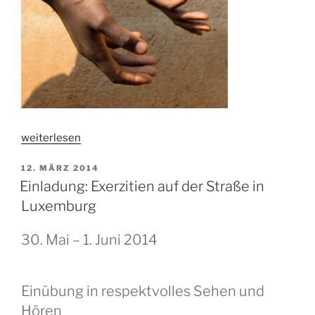
„„Den
weiterlesen
Unmut
VERÖFFENTLICHT
12. MÄRZ 2014
sterben
AM
Einladung: Exerzitien auf der Straße in
lassen““
Luxemburg
30. Mai – 1. Juni 2014
Einübung in respektvolles Sehen und
Hören