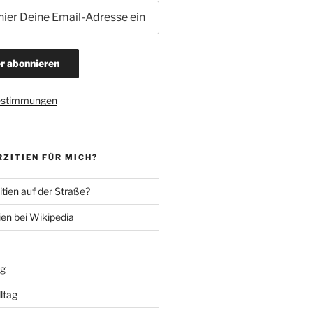
estimmungen
ZITIEN FÜR MICH?
tien auf der Straße?
ien bei Wikipedia
ng
lltag