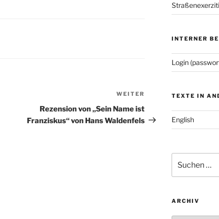
Straßenexerzit
INTERNER B
Login (passwor
WEITER
Nächster
TEXTE IN A
Beitrag
Rezension von „Sein Name ist
English
Franziskus“ von Hans Waldenfels
Suchen
nach:
ARCHIV