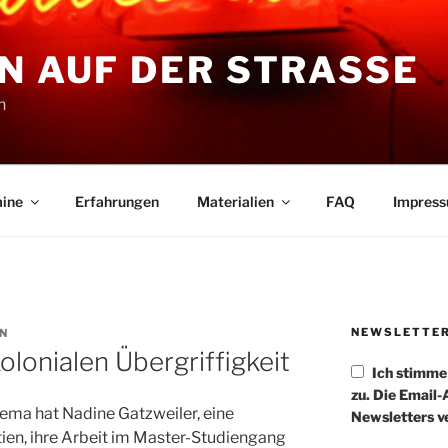
N AUF DER STRASSE
n
ine
Erfahrungen
Materialien
FAQ
Impres
NEWSLETTE
N
lonialen Übergriffigkeit
Ich stimm
zu. Die Email
ma hat Nadine Gatzweiler, eine
Newsletters v
tien, ihre Arbeit im Master-Studiengang