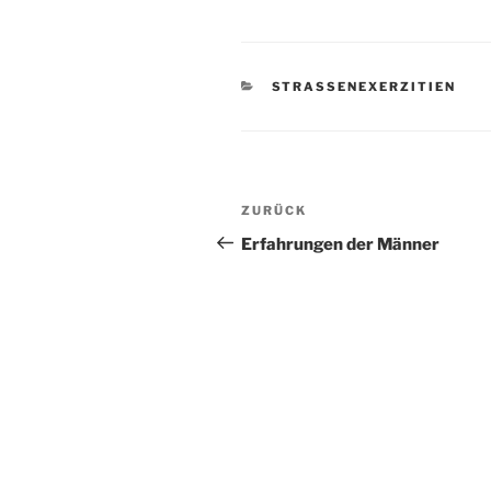
KATEGORIEN
STRASSENEXERZITIEN
Beitragsnavigation
Vorheriger
ZURÜCK
Beitrag
Erfahrungen der Männer