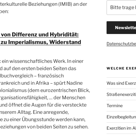
nterkulturelle Beziehungen (IMIB) an der
ben:
on Differenz und Hybridität:
 zu Imperialismus, Widerstand
Datenschutzb
: ein wissenschaftliches Werk. In einer
d auf den ersten beiden Seiten das
WELCHE EXER
ulbuchvergleich – französisch
ankreich und in Afrika – spürt Nadine
Was sind Exerzi
lonialismus (dem eurozentrischen Blick,
Straßenexerzit
Organisationsfähigkeit, … der Menschen
 und öffnet die Augen für die versteckte
Termine
 unserem Alltag. Eine anregende,
Einzelbegleitu
 zu einer Übungsstunde werden kann,
Beziehungen von beiden Seiten zu sehen.
Exerzitien im A