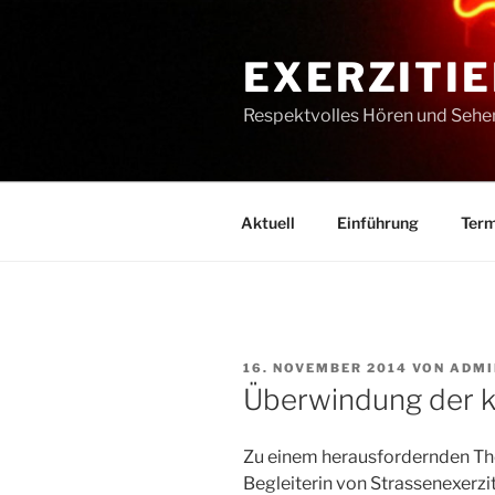
Zum
Inhalt
EXERZITIE
springen
Respektvolles Hören und Sehe
Aktuell
Einführung
Term
VERÖFFENTLICHT
16. NOVEMBER 2014
VON
ADMI
AM
Überwindung der ko
Zu einem herausfordernden The
Begleiterin von Strassenexerzi