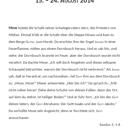
15. – 24. August 2014
Mose
hütete die Schafe seines Schwiegervaters Jetro, des Priesters von
Midian. Einmal trieb er die Schafe über die Steppe hinaus und kam zu
dem Berge
Gottes
, zum Horeb. Da erschien ihm der Engel
Jahwes
in einer
Feuerflamme, mitten aus einem Dornbusch heraus. Und er sah hin, und
siehe, der Dornbusch brannte im Feuer, aber der Dornbusch wurde nicht
verzehrt. Da dachte Mose: „Ich will doch hingehen und dieses seltsame
Schauspiel betrachten, warum der Dornbusch nicht verbrennt.“ Als
Jahwe
sah, daß er herantrat, um nachzusehen, rief
Gott
ihm aus dem Dornbusch
zu: „Mose, Mose!“ Dieser antwortete: „Hier bin ich!“ Da sprach
Er
: „Tritt
nicht näher heran! Ziehe deine Schuhe von deinen Füßen, denn der Ort,
auf dem du stehst, ist heiliger Boden!“ Und er fuhr fort: „Ich bin der
Gott
deines Vaters, der
Gott
Abrahams, Der Gott Isaaks und der
Gott
Jakobs.“
Da verhüllte Mose sein Angesicht, denn er fürchtete sich,
Gott
anzuschauen.
Exodus 3, 1-6