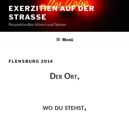
Zum
EXERZITIEN AUF DER
Inhalt
STRASSE
springen
Respektvolles Hören und Sehen
Menü
FLENSBURG 2014
Der Ort,
wo du stehst,