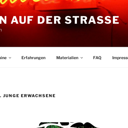
N AUF DER STRASSE
n
ine
Erfahrungen
Materialien
FAQ
Impres
. . JUNGE ERWACHSENE