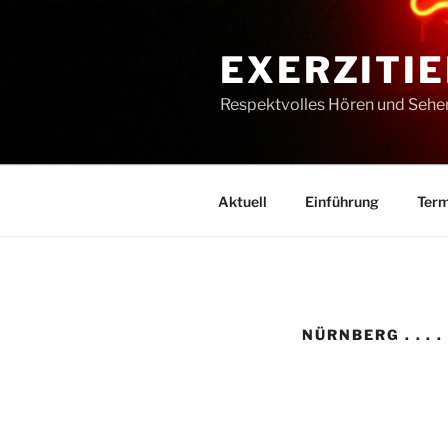
Zum
Inhalt
EXERZITIE
springen
Respektvolles Hören und Sehe
Aktuell
Einführung
Term
NÜRNBERG . . . 