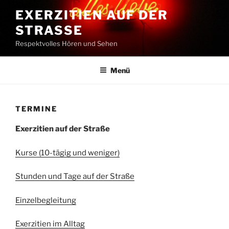
Zum
EXERZITIEN AUF DER
Inhalt
STRASSE
springen
Respektvolles Hören und Sehen
Menü
TERMINE
Exerzitien auf der Straße
Kurse (10-tägig und weniger)
Stunden und Tage auf der Straße
Einzelbegleitung
Exerzitien im Alltag