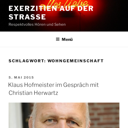
Zum
EXERZITIEN AUF DER
Inhalt
STRASSE
springen
Respektvolles Hören und Sehen
Menü
SCHLAGWORT:
WOHNGEMEINSCHAFT
VERÖFFENTLICHT
5. MAI 2015
AM
Klaus Hofmeister im Gespräch mit
Christian Herwartz