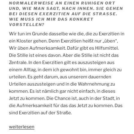
NORMALERWEISE AN EINEN RUHIGEN ORT
UND, WIE MAN SAGT, NACH INNEN. SIE GEHEN
BEI DIESEN EXERZITIEN AUF DIE STRASSE. W
IE MUSS ICH MIR DAS KONKRET V
ORSTELLEN?
Wir tun im Grunde dasselbe wie die, die zu Exerzitien in
ein Kloster gehen. Denn Exerzitien heißt nur „üben“,
Wir üben Aufmerksamkeit. Dafür gibt es Hilfsmittel.
Die Stille ist eines davon. Aber die Stille ist nicht das
Zentrale. In den Exerzitien gilt es auszusteigen aus
einem Alltag, in dem ich gewohnt bin, immer gleich zu
urteilen. Es geht darum, aus unserem dauernden
Urteilen auszusteigen und in die Wahrnehmung zu
kommen. Es ist nämlich gar nicht einfach, in dieses
Jetzt zu kommen. Die Chance ist, auch in der Stadt, in
die Aufmerksamkeit für das das Jetzt zu kommen. Das
sind Exerzitien auf der Straße.
„Klaus
weiterlesen
Hofmeister