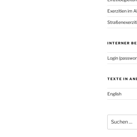
Exerzitien im A
Straßenexerzit
INTERNER B
Login (passwor
TEXTE IN A
English
Suchen
nach: