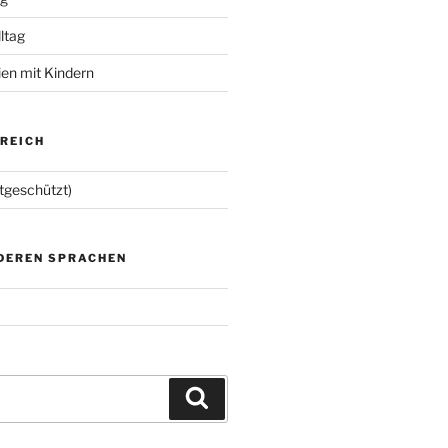
lltag
ien mit Kindern
EREICH
tgeschützt)
NDEREN SPRACHEN
Suchen