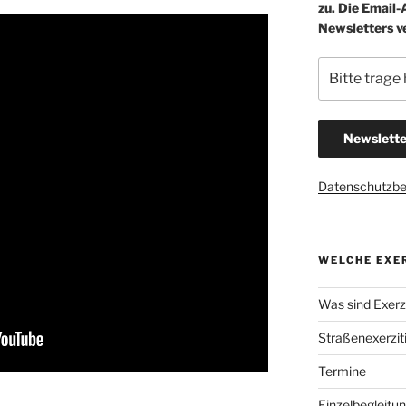
zu. Die Email
Newsletters v
Datenschutzb
WELCHE EXER
Was sind Exerzi
Straßenexerzit
Termine
Einzelbegleitu