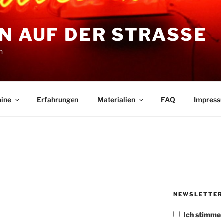
N AUF DER STRASSE
n
ine
Erfahrungen
Materialien
FAQ
Impres
NEWSLETTE
Ich stimm