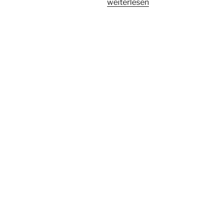
„Yahweh“
weiterlesen