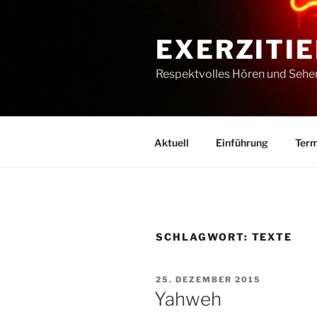
Zum
Inhalt
EXERZITIE
springen
Respektvolles Hören und Sehe
Aktuell
Einführung
Term
SCHLAGWORT:
TEXTE
VERÖFFENTLICHT
25. DEZEMBER 2015
AM
Yahweh