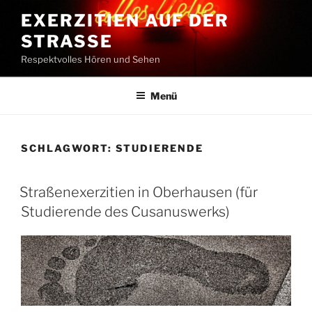
Zum
EXERZITIEN AUF DER
Inhalt
STRASSE
springen
Respektvolles Hören und Sehen
Menü
SCHLAGWORT:
STUDIERENDE
Straßenexerzitien in Oberhausen (für
Studierende des Cusanuswerks)