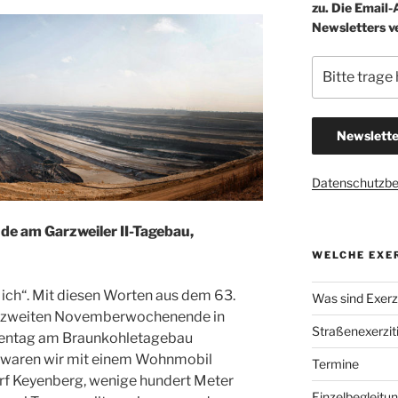
zu. Die Email
Newsletters v
Datenschutzb
e am Garzweiler II-Tagebau,
WELCHE EXER
e ich“. Mit diesen Worten aus dem 63.
Was sind Exerzi
 am zweiten Novemberwochenende in
Straßenexerzit
tientag am Braunkohletagebau
n, waren wir mit einem Wohnmobil
Termine
f Keyenberg, wenige hundert Meter
Einzelbegleitu