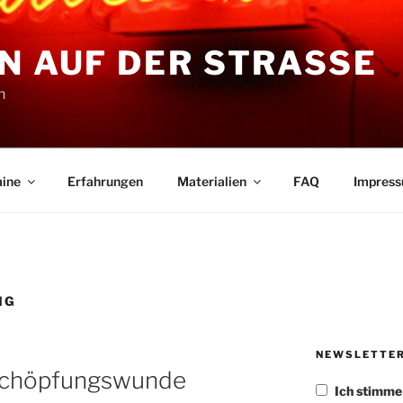
N AUF DER STRASSE
n
ine
Erfahrungen
Materialien
FAQ
Impres
NG
NEWSLETTE
 Schöpfungswunde
Ich stimm