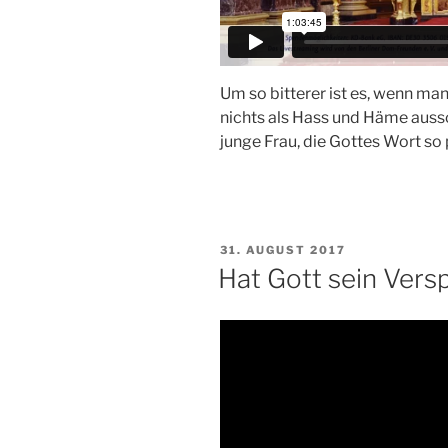
Um so bitterer ist es, wenn man
nichts als Hass und Häme aussch
junge Frau, die Gottes Wort so
VERÖFFENTLICHT
31. AUGUST 2017
AM
Hat Gott sein Ver