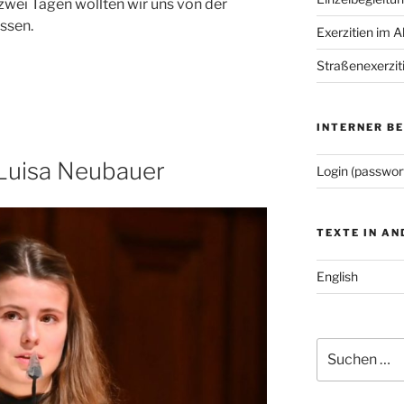
 zwei Tagen wollten wir uns von der
assen.
Exerzitien im A
Straßenexerzit
INTERNER B
 Luisa Neubauer
Login (passwor
TEXTE IN A
English
Suchen
nach: