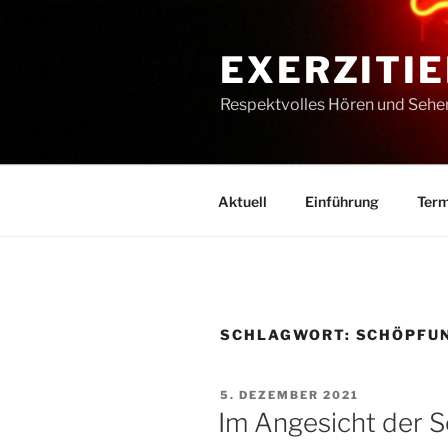
Zum
Inhalt
EXERZITIE
springen
Respektvolles Hören und Sehe
Aktuell
Einführung
Term
SCHLAGWORT:
SCHÖPFU
VERÖFFENTLICHT
5. DEZEMBER 2021
AM
Im Angesicht der