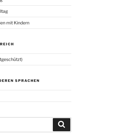
lltag
ien mit Kindern
EREICH
tgeschützt)
NDEREN SPRACHEN
Suchen