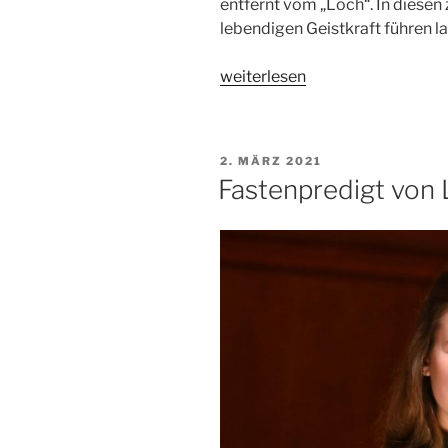
entfernt vom „Loch“. In diesen
lebendigen Geistkraft führen l
„Im
weiterlesen
Angesicht
der
Schöpfungswunde“
VERÖFFENTLICHT
2. MÄRZ 2021
AM
Fastenpredigt von