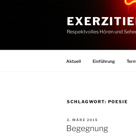
Zum
Inhalt
EXERZITIE
springen
Respektvolles Hören und Sehe
Aktuell
Einführung
Term
SCHLAGWORT:
POESIE
VERÖFFENTLICHT
2. MÄRZ 2015
AM
Begegnung