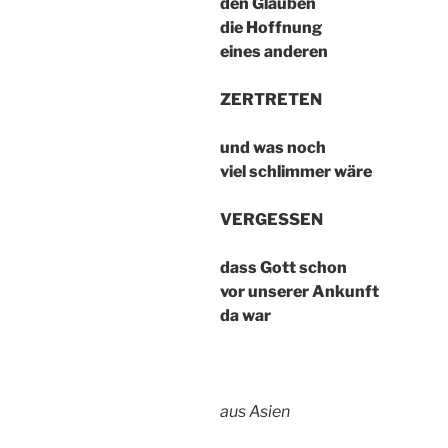
den Glauben
die Hoffnung
eines anderen
ZERTRETEN
und was noch
viel schlimmer wäre
VERGESSEN
dass Gott schon
vor unserer Ankunft
da war
aus Asien