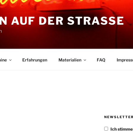
N AUF DER STRASSE
n
ine
Erfahrungen
Materialien
FAQ
Impres
NEWSLETTE
Ich stimm