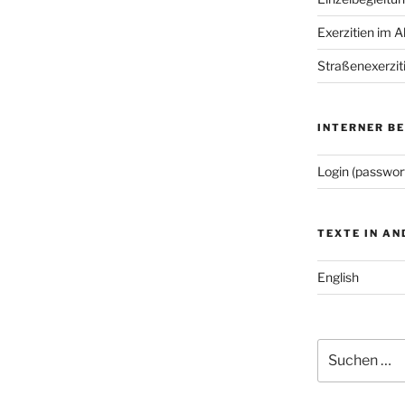
Exerzitien im A
Straßenexerzit
INTERNER B
Login (passwor
TEXTE IN A
English
Suchen
nach: