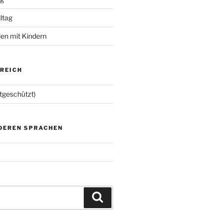
lltag
ien mit Kindern
EREICH
tgeschützt)
NDEREN SPRACHEN
Suchen