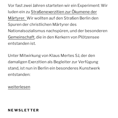
Vor fast zwei Jahren starteten wir ein Experiment: Wir
luden ein zu
Straßenexerzitien zur Ökumene der
Märtyrer.
Wir wollten auf den Straßen Berlin den
Spuren der christlichen Märtyrer des
Nationalsozialismus nachspüren, und der besonderen
Gemeinschaft
, die in den Kerkern von Plötzensee
entstanden ist.
Unter Mitwirkung von Klaus Mertes SJ, der den
damaligen Exerzitien als Begleiter zur Verfügung
stand, ist nun in Berlin ein besonderes Kunstwerk
entstanden:
„Die
weiterlesen
Freiheit
die
Fesseln
NEWSLETTER
trägt“