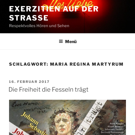
Zum
EXERZITIEN AUF DER
Inhalt
STRASSE
springen
Respektvolles Hören und Sehen
Menü
SCHLAGWORT:
MARIA REGINA MARTYRUM
VERÖFFENTLICHT
16. FEBRUAR 2017
AM
Die Freiheit die Fesseln trägt