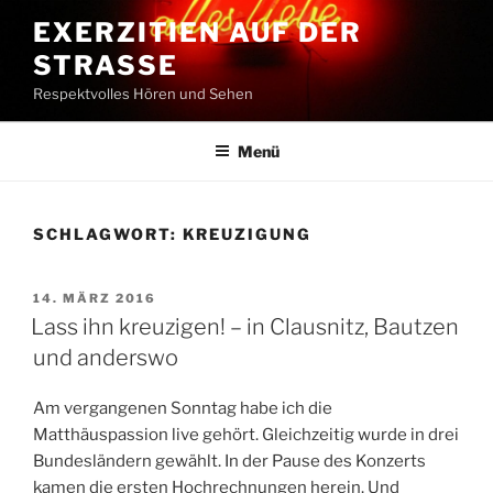
Zum
EXERZITIEN AUF DER
Inhalt
STRASSE
springen
Respektvolles Hören und Sehen
Menü
SCHLAGWORT:
KREUZIGUNG
VERÖFFENTLICHT
14. MÄRZ 2016
AM
Lass ihn kreuzigen! – in Clausnitz, Bautzen
und anderswo
Am vergangenen Sonntag habe ich die
Matthäuspassion live gehört. Gleichzeitig wurde in drei
Bundesländern gewählt. In der Pause des Konzerts
kamen die ersten Hochrechnungen herein. Und