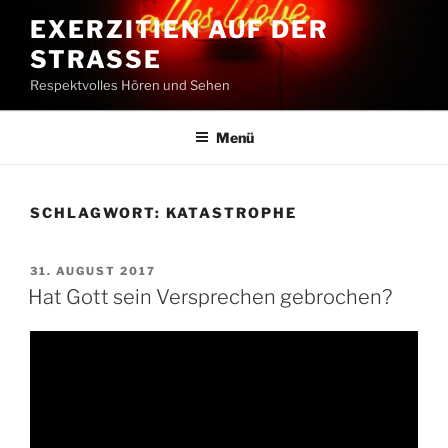
Zum
EXERZITIEN AUF DER
Inhalt
STRASSE
springen
Respektvolles Hören und Sehen
Menü
SCHLAGWORT:
KATASTROPHE
VERÖFFENTLICHT
31. AUGUST 2017
AM
Hat Gott sein Versprechen gebrochen?