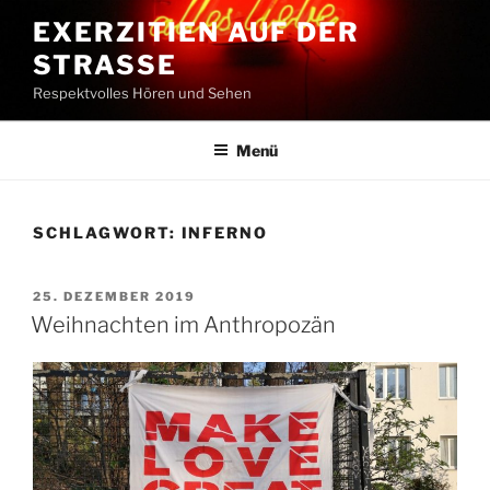
Zum
EXERZITIEN AUF DER
Inhalt
STRASSE
springen
Respektvolles Hören und Sehen
Menü
SCHLAGWORT:
INFERNO
VERÖFFENTLICHT
25. DEZEMBER 2019
AM
Weihnachten im Anthropozän