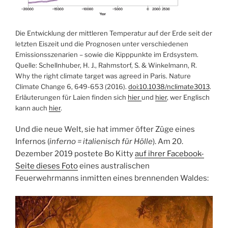
Die Entwicklung der mittleren Temperatur auf der Erde seit der
letzten Eiszeit und die Prognosen unter verschiedenen
Emissionsszenarien – sowie die Kipppunkte im Erdsystem.
Quelle: Schellnhuber, H. J., Rahmstorf, S. & Winkelmann, R.
Why the right climate target was agreed in Paris. Nature
Climate Change 6, 649-653 (2016).
doi:10.1038/nclimate3013
.
Erläuterungen für Laien finden sich
hier
und
hier
, wer Englisch
kann auch
hier
.
Und die neue Welt, sie hat immer öfter Züge eines
Infernos (
inferno = italienisch für Hölle
). Am 20.
Dezember 2019 postete Bo Kitty
auf ihrer Facebook-
Seite dieses Foto
eines australischen
Feuerwehrmanns inmitten eines brennenden Waldes: