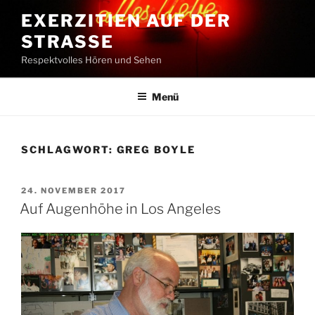
Zum
EXERZITIEN AUF DER
Inhalt
STRASSE
springen
Respektvolles Hören und Sehen
Menü
SCHLAGWORT:
GREG BOYLE
VERÖFFENTLICHT
24. NOVEMBER 2017
AM
Auf Augenhöhe in Los Angeles