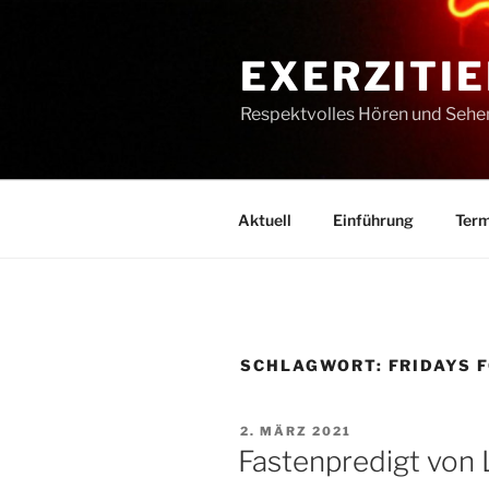
Zum
Inhalt
EXERZITIE
springen
Respektvolles Hören und Sehe
Aktuell
Einführung
Term
SCHLAGWORT:
FRIDAYS 
VERÖFFENTLICHT
2. MÄRZ 2021
AM
Fastenpredigt von