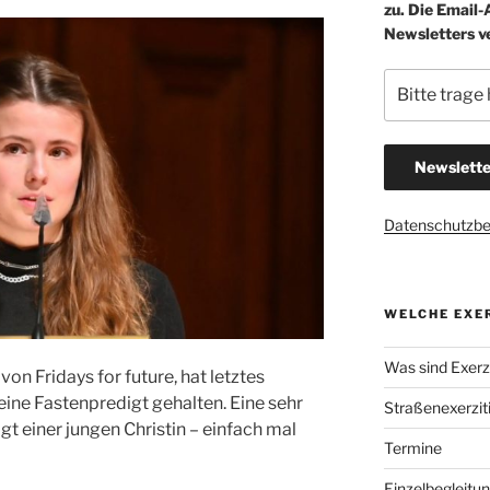
zu. Die Email
Newsletters v
Datenschutzb
WELCHE EXER
Was sind Exerzi
on Fridays for future, hat letztes
ne Fastenpredigt gehalten. Eine sehr
Straßenexerzit
igt einer jungen Christin – einfach mal
Termine
Einzelbegleitu