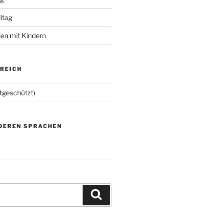
lltag
ien mit Kindern
EREICH
tgeschützt)
NDEREN SPRACHEN
Suchen