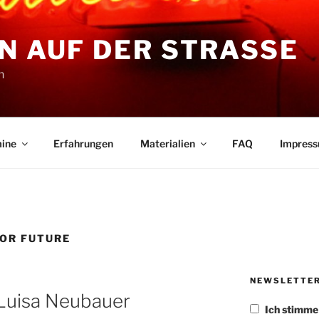
N AUF DER STRASSE
n
ine
Erfahrungen
Materialien
FAQ
Impres
FOR FUTURE
NEWSLETTE
 Luisa Neubauer
Ich stimm