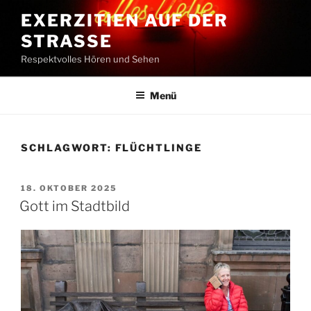
Zum
EXERZITIEN AUF DER
Inhalt
STRASSE
springen
Respektvolles Hören und Sehen
Menü
SCHLAGWORT:
FLÜCHTLINGE
VERÖFFENTLICHT
18. OKTOBER 2025
AM
Gott im Stadtbild