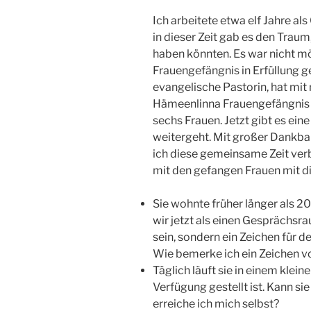
Ich arbeitete etwa elf Jahre al
in dieser Zeit gab es den Traum
haben könnten. Es war nicht mö
Frauengefängnis in Erfüllung g
evangelische Pastorin, hat mit 
Hämeenlinna Frauengefängnis b
sechs Frauen. Jetzt gibt es ei
weitergeht. Mit großer Dankbar
ich diese gemeinsame Zeit verb
mit den gefangen Frauen mit di
Sie wohnte früher länger als 20 
wir jetzt als einen Gesprächsra
sein, sondern ein Zeichen für 
Wie bemerke ich ein Zeichen 
Täglich läuft sie in einem kleine
Verfügung gestellt ist. Kann si
erreiche ich mich selbst?