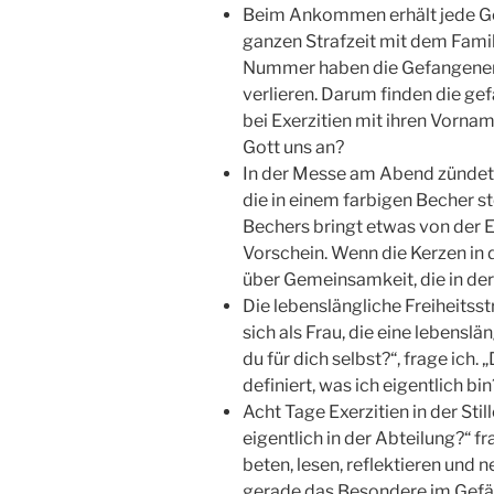
Beim Ankommen erhält jede Ge
ganzen Strafzeit mit dem Fam
Nummer haben die Gefangenen of
verlieren. Darum finden die gef
bei Exerzitien mit ihren Vorn
Gott uns an?
In der Messe am Abend zündet j
die in einem farbigen Becher s
Bechers bringt etwas von der E
Vorschein. Wenn die Kerzen in 
über Gemeinsamkeit, die in der
Die lebenslängliche Freiheitsstr
sich als Frau, die eine lebenslä
du für dich selbst?“, frage ich.
definiert, was ich eigentlich bin
Acht Tage Exerzitien in der Sti
eigentlich in der Abteilung?“ f
beten, lesen, reflektieren und 
gerade das Besondere im Gefä