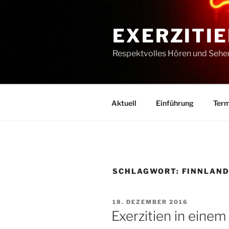
Zum
Inhalt
EXERZITIE
springen
Respektvolles Hören und Sehe
Aktuell
Einführung
Term
SCHLAGWORT:
FINNLAN
VERÖFFENTLICHT
18. DEZEMBER 2016
AM
Exerzitien in einem