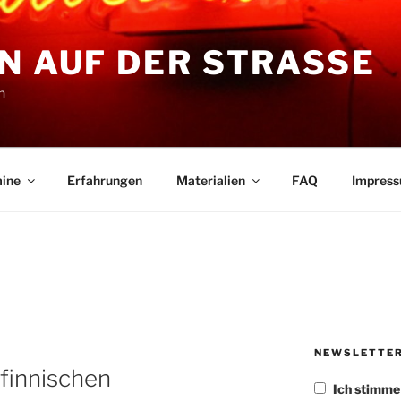
N AUF DER STRASSE
n
ine
Erfahrungen
Materialien
FAQ
Impres
D
NEWSLETTE
 finnischen
Ich stimm