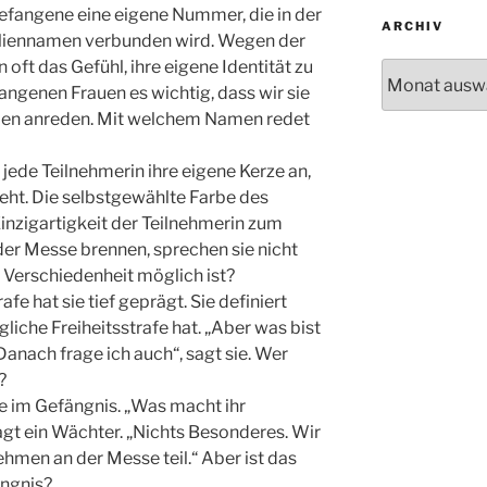
fangene eine eigene Nummer, die in der
ARCHIV
iliennamen verbunden wird. Wegen der
t das Gefühl, ihre eigene Identität zu
Archiv
angenen Frauen es wichtig, dass wir sie
amen anreden. Mit welchem Namen redet
ede Teilnehmerin ihre eigene Kerze an,
teht. Die selbstgewählte Farbe des
inzigartigkeit der Teilnehmerin zum
der Messe brennen, sprechen sie nicht
 Verschiedenheit möglich ist?
afe hat sie tief geprägt. Sie definiert
ngliche Freiheitsstrafe hat. „Aber was bist
 „Danach frage ich auch“, sagt sie. Wer
?
lle im Gefängnis. „Was macht ihr
ragt ein Wächter. „Nichts Besonderes. Wir
nehmen an der Messe teil.“ Aber ist das
ngnis?