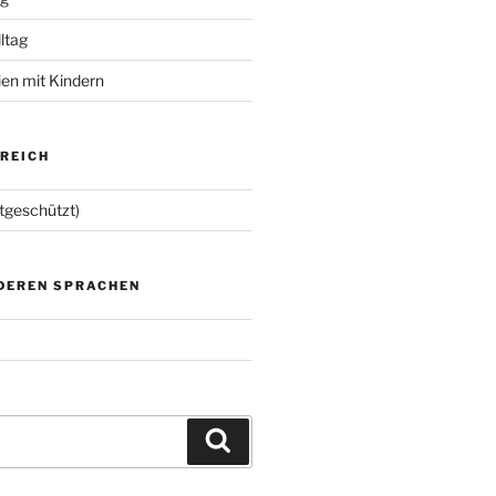
lltag
ien mit Kindern
EREICH
tgeschützt)
NDEREN SPRACHEN
Suchen