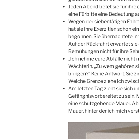
Jeden Abend betet sie für ihre 
eine Fürbitte eine Bedeutung 
Wegen der siebentätigen Fahr
hat sie ihre Exerzitien schon e
begonnen. Sie übernachtete in f
Auf der Rückfahrt erwartet sie
Bemühungen nicht für ihre Seh
„Ich nehme eure Abfälle nicht mi
Wächterin. „Zu wem gehören si
bringen?“ Keine Antwort. Sie zi
Welche Grenze ziehe ich zwis
Am letzten Tag zieht sie sich 
Gefängnisvorbereitet zu sein. 
eine schutzgebende Mauer. Abe
Mauer, hinter der ich mich ver