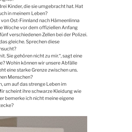
drei Kinder, die sie umgebracht hat. Hat
auch in meinem Leben?
t von Ost-Finnland nach Hämeenlinna
ine Woche vor dem offiziellen Anfang
ünf verschiedenen Zellen bei der Polizei.
 das gleiche. Sprechen diese
nsucht?
t. Sie gehören nicht zu mir.“, sagt eine
e? Wohin können wir unsere Abfälle
eht eine starke Grenze zwischen uns.
chen Menschen?
um, um auf das strenge Leben im
Mir scheint ihre schwarze Kleidung wie
r bemerke ich nicht meine eigene
stecke?