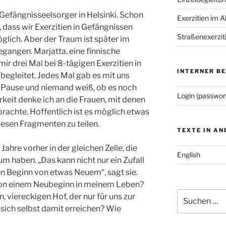
s Gefängnisseelsorger in Helsinki. Schon
Exerzitien im A
, dass wir Exerzitien in Gefängnissen
Straßenexerzit
glich. Aber der Traum ist später im
egangen. Marjatta, eine finnische
mir drei Mal bei 8-tägigen Exerzitien in
INTERNER B
egleitet. Jedes Mal gab es mit uns
ne Pause und niemand weiß, ob es noch
Login (passwor
keit denke ich an die Frauen, mit denen
rachte. Hoffentlich ist es möglich etwas
esen Fragmenten zu teilen.
TEXTE IN A
Jahre vorher in der gleichen Zelle, die
English
um haben. „Das kann nicht nur ein Zufall
den Beginn von etwas Neuem“, sagt sie.
von einem Neubeginn in meinem Leben?
Suchen
n, viereckigen Hof, der nur für uns zur
nach:
e sich selbst damit erreichen? Wie