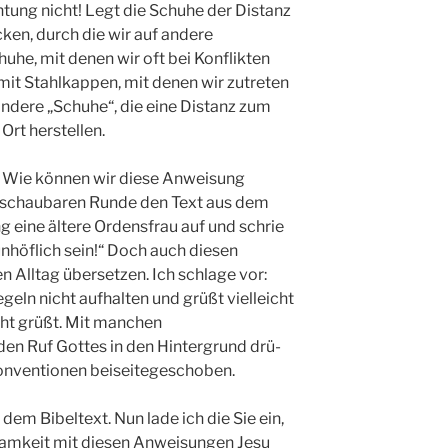
htung nicht! Legt die Schuhe der Distanz
ken, durch die wir auf andere
uhe, mit denen wir oft bei Konflikten
mit Stahlkappen, mit denen wir zutreten
 andere „Schuhe“, die eine Distanz zum
Ort herstellen.
.“ Wie können wir diese Anweisung
berschaubaren Runde den Text aus dem
 eine ältere Ordensfrau auf und schrie
 unhöflich sein!“ Doch auch diesen
n Alltag übersetzen. Ich schlage vor:
ln nicht aufhalten und grüßt vielleicht
cht grüßt. Mit manchen
 den Ruf Gottes in den Hintergrund drü­
konventio­nen beiseitegeschoben.
dem Bibel­text. Nun lade ich die Sie ein,
ksamkeit mit diesen Anweisungen Jesu