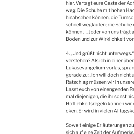
hier. Vertagt eure Geste der Ac
weg: Die Schuhe mit hohen Hac
hinabsehen können; die Turnsch
schnell weglaufen; die Schuhe 
können …. Jeder von uns trägt
Boden und zur Wirklichkeit vor 
4. „Und grüßt nicht unterwegs
verstehen? Als ich in einer ü
Lukasevangelium vorlas, sprang
gerade­ zu: „Ich will doch nicht
Ratschlag müssen wir in unsere
Lasst euch von einengenden Rege
mal diejenigen, die ihr sonst ni
Höflichkeitsregeln können wir
cken. Er wird in vielen Alltags
Soweit einige Erläuterungen zu 
sich auf eine Zeit der Aufmer