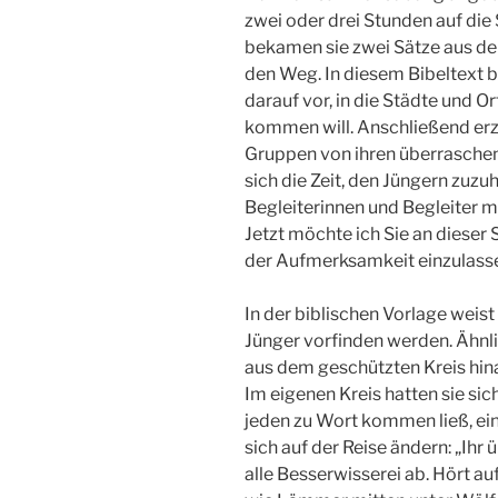
zwei oder drei Stunden auf die S
bekamen sie zwei Sätze aus 
den Weg. In diesem Bibeltext be
darauf vor, in die Städte und O
kommen will. Anschließend erza
Gruppen von ihren überraschen
sich die Zeit, den Jüngern zuzuh
Begleiterinnen und Begleiter mi
Jetzt möchte ich Sie an dieser S
der Aufmerksam­keit einzulass
In der biblischen Vorlage weist J
Jünger vorfinden werden. Ähnli
aus dem geschütz­ten Kreis hina
Im eigenen Kreis hatten sie si
jeden zu Wort kommen ließ, ein
sich auf der Reise ändern: „Ihr
alle Besserwis­serei ab. Hört 