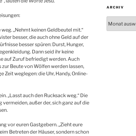
“, lauten die Worte Jesu.
ARCHIV
eisungen:
Archiv
lfe weg. „Nehmt keinen Geldbeutel mit.“
ister besser, die auch ohne Geld auf der
ürfnisse besser spüren: Durst, Hunger,
 Regenkleidung. Dann seid ihr keine
se auf Zuruf befriedigt werden. Auch
s zur Beute von Wölfen werden lassen,
ge Zeit weglegen: die Uhr, Handy, Online­
 ein. „Lasst auch den Rucksack weg.“ Die
g vermeiden, außer der, sich ganz auf die
sen.
ung vor euren Gastgebern. „Zieht eure
 beim Betre­ten der Häuser, sondern schon