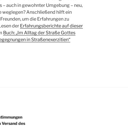
les – auch in gewohnter Umgebung – neu,
e weglegen? An­schließend hilft ein
 Freunden, um die Erfahrungen zu
Lesen der
Er­fahrungsberichte auf dieser
im
Buch: „Im Alltag der Straße Gottes
egegnungen in Stra­ßenexerzitien“
estimmungen
m Versand des