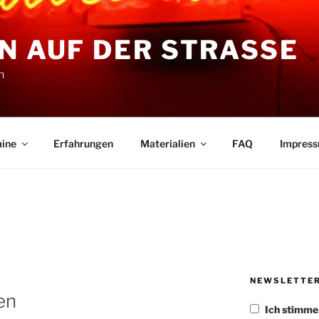
N AUF DER STRASSE
n
ine
Erfahrungen
Materialien
FAQ
Impres
NEWSLETTE
en
Ich stimm