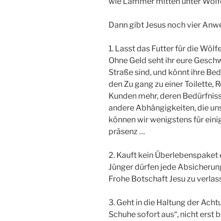
wie Lämmer mitten unter Wölfe
Dann gibt Jesus noch vier Anw
1. Lasst das Futter für die Wö
Ohne Geld seht ihr eure Geschw
Stra­ße sind, und könnt ihre Bed
den Zu­ gang zu einer Toilette,
Kunden mehr, de­ren Bedürfnis
andere Abhängigkeiten, die un
können wir wenigstens für eini
präsenz …
2. Kauft kein Überlebenspaket
Jünger dürfen jede Absicherun
Frohe Bot­schaft Jesu zu verlas
3. Geht in die Haltung der Acht
Schu­he sofort aus“, nicht erst