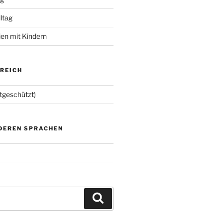
lltag
ien mit Kindern
EREICH
tgeschützt)
NDEREN SPRACHEN
Suchen