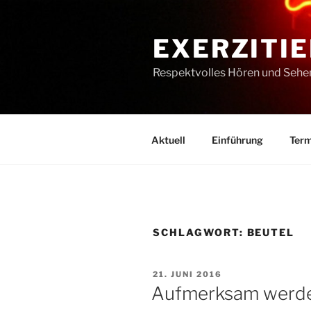
Zum
Inhalt
EXERZITIE
springen
Respektvolles Hören und Sehe
Aktuell
Einführung
Term
SCHLAGWORT:
BEUTEL
VERÖFFENTLICHT
21. JUNI 2016
AM
Aufmerksam werd