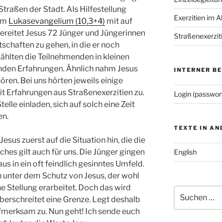
traßen der Stadt. Als Hilfestel­lung
Exerzitien im A
dem
Lukasevangelium (10,3+4)
mit auf
reitet Jesus 72 Jünger und Jüngerinnen
Straßenexerzit
rtschaften zu gehen, in die er noch
̈hlten die Teilnehmenden in kleinen
den Erfahrungen. Ähn­lich nahm Jesus
INTERNER B
ören. Bei uns hörten jeweils einige
t Erfah­rungen aus Straßenexerzitien zu.
Login (passwor
telle einladen, sich auf solch eine Zeit
en.
TEXTE IN A
esus zu­erst auf die Situation hin, die die
ches gilt auch für uns. Die Jünger gingen
English
us in ein oft feindlich ge­sinntes Umfeld.
ch unter dem Schutz von Jesus, der wohl
e Stellung erarbeitet. Doch das wird
Suchen
 überschreitet eine Grenze. Legt deshalb
nach:
aufmerksam zu. Nun geht! Ich sende euch