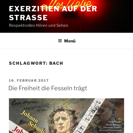
Zum
EXERZITIEN AUF DER
Inhalt
STRASSE
springen
Respektvolles Hören und Sehen
Menü
SCHLAGWORT:
BACH
VERÖFFENTLICHT
16. FEBRUAR 2017
AM
Die Freiheit die Fesseln trägt