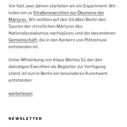
Vor fast zwei Jahren starteten wir ein Experiment: Wir
luden ein zu
Straßenexerzitien zur Ökumene der
Märtyrer.
Wir wollten auf den Straßen Berlin den
Spuren der christlichen Märtyrer des
Nationalsozialismus nachspüren, und der besonderen
Gemeinschaft
, die in den Kerkern von Plötzensee
entstanden ist.
Unter Mitwirkung von Klaus Mertes SJ, der den
damaligen Exerzitien als Begleiter zur Verfügung
stand, ist nun in Berlin ein besonderes Kunstwerk
entstanden:
„Die
weiterlesen
Freiheit
die
Fesseln
NEWSLETTER
trägt“