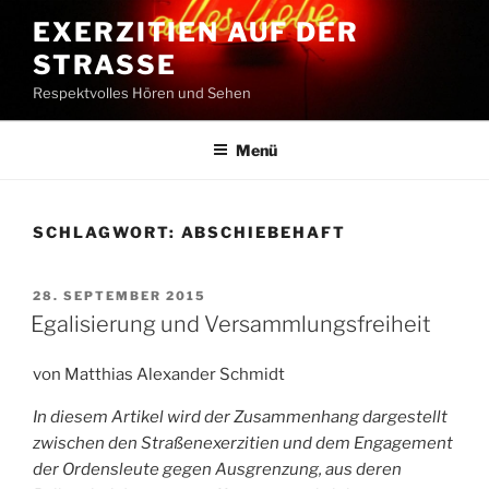
Zum
EXERZITIEN AUF DER
Inhalt
STRASSE
springen
Respektvolles Hören und Sehen
Menü
SCHLAGWORT:
ABSCHIEBEHAFT
VERÖFFENTLICHT
28. SEPTEMBER 2015
AM
Egalisierung und Versammlungsfreiheit
von Matthias Alexander Schmidt
In diesem Artikel wird der Zusammenhang dargestellt
zwischen den Straßenexerzitien und dem Engagement
der Ordensleute gegen Ausgrenzung, aus deren