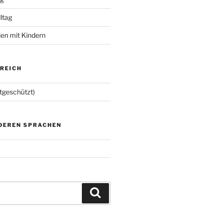
lltag
ien mit Kindern
EREICH
tgeschützt)
NDEREN SPRACHEN
Suchen