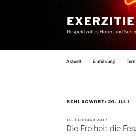
Zum
Inhalt
EXERZITIE
springen
Respektvolles Hören und Sehe
Aktuell
Einführung
Term
SCHLAGWORT:
20. JULI
VERÖFFENTLICHT
16. FEBRUAR 2017
AM
Die Freiheit die Fes