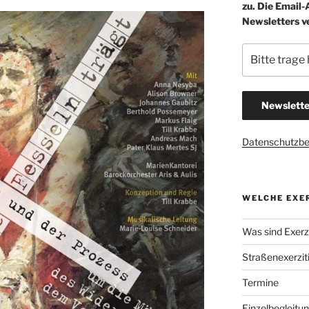
zu. Die Email
Newsletters v
Datenschutzb
WELCHE EXER
Was sind Exerzi
Straßenexerzit
Termine
Einzelbegleitu