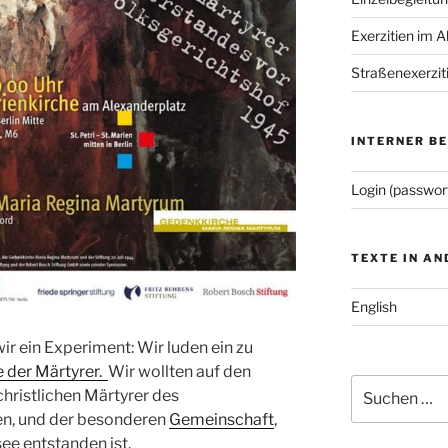
Exerzitien im A
Straßenexerzit
INTERNER B
Login (passwor
TEXTE IN A
English
wir ein Experiment: Wir luden ein zu
 der Märtyrer.
Wir wollten auf den
Suchen
christlichen Märtyrer des
nach:
en, und der besonderen
Gemeinschaft
,
ee entstanden ist.