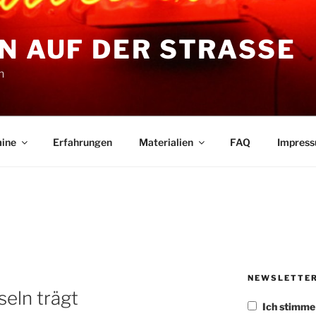
N AUF DER STRASSE
n
ine
Erfahrungen
Materialien
FAQ
Impres
NEWSLETTE
seln trägt
Ich stimm