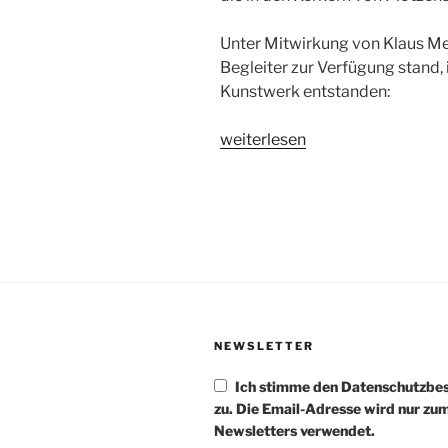
Unter Mitwirkung von Klaus Mer
Begleiter zur Verfügung stand, 
Kunstwerk entstanden:
„Die
weiterlesen
Freiheit
die
Fesseln
trägt“
NEWSLETTER
Ich stimme den Datenschutzb
zu. Die Email-Adresse wird nur zu
Newsletters verwendet.