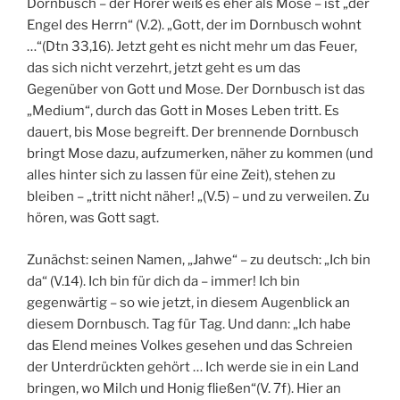
Dornbusch – der Hörer weiß es eher als Mose – ist „der
Engel des Herrn“ (V.2). „Gott, der im Dornbusch wohnt
…“(Dtn 33,16). Jetzt geht es nicht mehr um das Feuer,
das sich nicht verzehrt, jetzt geht es um das
Gegenüber von Gott und Mose. Der Dornbusch ist das
„Medium“, durch das Gott in Moses Leben tritt. Es
dauert, bis Mose begreift. Der brennende Dornbusch
bringt Mose dazu, aufzumerken, näher zu kommen (und
alles hinter sich zu lassen für eine Zeit), stehen zu
bleiben – „tritt nicht näher! „(V.5) – und zu verweilen. Zu
hören, was Gott sagt.
Zunächst: seinen Namen, „Jahwe“ – zu deutsch: „Ich bin
da“ (V.14). Ich bin für dich da – immer! Ich bin
gegenwärtig – so wie jetzt, in diesem Augenblick an
diesem Dornbusch. Tag für Tag. Und dann: „Ich habe
das Elend meines Volkes gesehen und das Schreien
der Unterdrückten gehört … Ich werde sie in ein Land
bringen, wo Milch und Honig fließen“(V. 7f). Hier an