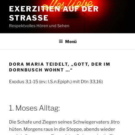
Zum
EXERZITIEN AUF DER
Inhalt
STRASSE
springen
Respektvolles Hören und Sehen
Menü
DORA MARIA TEIDELT, „GOTT, DER IM
DORNBUSCH WOHNT …“
Exodus 3,1-15 (ev.: l.S.n.Epiph.) mit Dtn 33,16)
1. Moses Alltag:
Die Schafe und Ziegen seines Schwiegervaters Jitro
hüten. Morgens raus in die Steppe, abends wieder