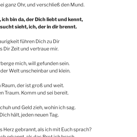
ei ganz Ohr, und verschließ den Mund.
 ich bin da, der Dich liebt und kennt,
ucht sieht, ich, der in dir brennt.
urigkeit führen Dich zu Dir
s Dir Zeit und vertraue mir.
rberge mich, will gefunden sein.
der Welt unscheinbar und klein.
 Raum, der ist groß und weit.
nen Traum. Komm und sei bereit.
chuh und Geld zieh, wohin ich sag.
 Dich hält, jeden neuen Tag.
s Herz gebrannt, als ich mit Euch sprach?
ich erkannt, als das Brot ich brach.