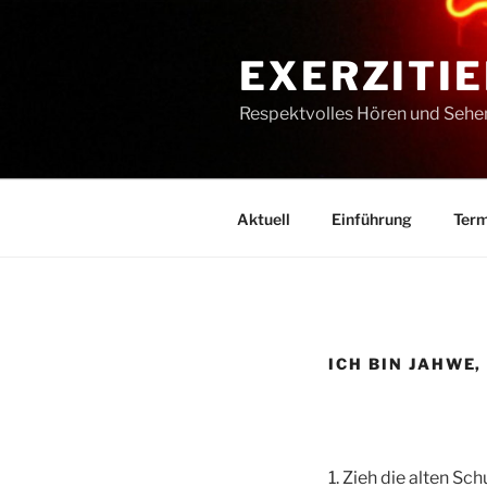
Zum
Inhalt
EXERZITIE
springen
Respektvolles Hören und Sehe
Aktuell
Einführung
Term
ICH BIN JAHWE,
1. Zieh die alten Sch