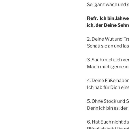
Sei ganz wach und s
Refr.
Ich bin Jahwe,
ich, der Deine Sehns
2. Deine Wut und Tra
Schau sie an und las
3. Such mich, ich ve
Mach mich gerne in 
4. Deine Füße haben
Ich hab für Dich ei
5. Ohne Stock und S
Denn ich bin es, der
6. Hat Euch nicht da
Plötzlich habt Ihr m