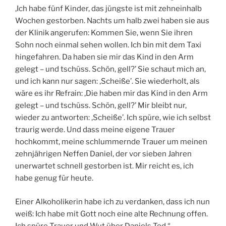
‚Ich habe fünf Kinder, das jüngste ist mit zehneinhalb
Wochen gestorben. Nachts um halb zwei haben sie aus
der Klinik angerufen: Kommen Sie, wenn Sie ihren
Sohn noch einmal sehen wollen. Ich bin mit dem Taxi
hingefahren. Da haben sie mir das Kind in den Arm
gelegt – und tschüss. Schön, gell?’ Sie schaut mich an,
und ich kann nur sagen: ‚Scheiße’. Sie wiederholt, als
wäre es ihr Refrain: ‚Die haben mir das Kind in den Arm
gelegt – und tschüss. Schön, gell?’ Mir bleibt nur,
wieder zu antworten: ‚Scheiße’. Ich spüre, wie ich selbst
traurig werde. Und dass meine eigene Trauer
hochkommt, meine schlummernde Trauer um meinen
zehnjährigen Neffen Daniel, der vor sieben Jahren
unerwartet schnell gestorben ist. Mir reicht es, ich
habe genug für heute.
Einer Alkoholikerin habe ich zu verdanken, dass ich nun
weiß: Ich habe mit Gott noch eine alte Rechnung offen.
Ich spüre Trauer und Wut über Daniels Tod.“