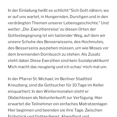
In der Einladung heißt es schlicht:“Sich Gott nähern, wo
er auf uns wartet, in Hungernden, Durstigen und in den
verdrängten Themen unserer Lebensgeschichte.“ Und
weiter: „Die ‚Exerzitienreise’ zu diesen Orten der
Gottesbegegnung ist ein tastender Weg, auf dem wir
unsere Schuhe des Besserwissens, des Hochmutes,
des Besserseins ausziehen müssen, um wie Moses vor
dem brennenden Dornbusch zu stehen. Als Zusatz
steht dabei: Diese Exerzitien sind kein Sozialpraktikum!
Mich macht das neugierig und ich schau’ mich mal um.
In der Pfarrei St. Michael, im Berliner Stadtteil
Kreuzberg, sind die Gottsucher für 10 Tage im Keller
einquartiert. In den Wintermonaten steht er
Obdachlosen als Notunterkunft zur Verfügung. Hier
erwartet die Teilnehmer ein einfaches Matratzenlager.
Hier beginnen und beenden sie ihre Tage. Zwischen
Frühstück und Gottesdienst, Abendbrot und