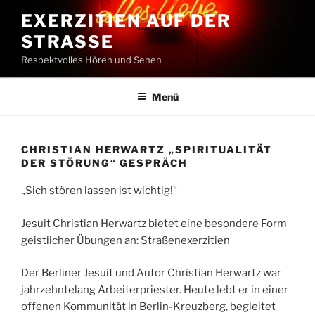
Zum
EXERZITIEN AUF DER
Inhalt
STRASSE
springen
Respektvolles Hören und Sehen
Menü
CHRISTIAN HERWARTZ „SPIRITUALITÄT
DER STÖRUNG“ GESPRÄCH
„Sich stören lassen ist wichtig!“
Jesuit Christian Herwartz bietet eine besondere Form
geistlicher Übungen an: Straßenexerzitien
Der Berliner Jesuit und Autor Christian Herwartz war
jahrzehntelang Arbeiterpriester. Heute lebt er in einer
offenen Kommunität in Berlin-Kreuzberg, begleitet