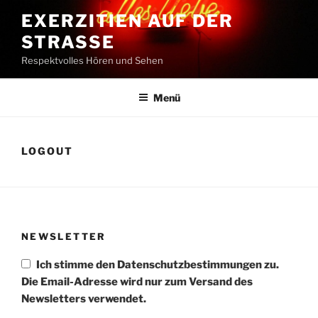
Zum
EXERZITIEN AUF DER
Inhalt
STRASSE
springen
Respektvolles Hören und Sehen
Menü
LOGOUT
NEWSLETTER
Ich stimme den Datenschutzbestimmungen zu.
Die Email-Adresse wird nur zum Versand des
Newsletters verwendet.