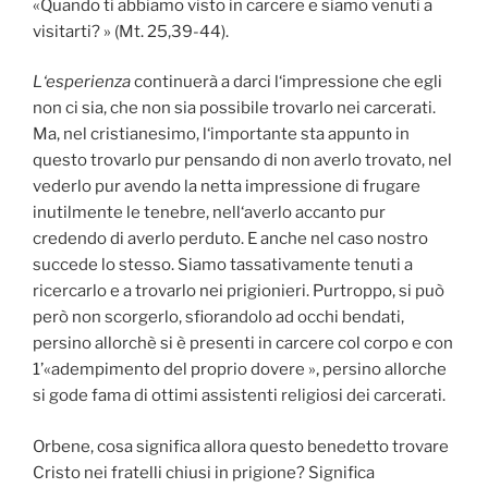
«Quando ti abbiamo visto in carcere e siamo venuti a
visitarti? » (Mt. 25,39-44).
L‘esperienza
continuerà a darci l‘impressione che egli
non ci sia, che non sia possibile trovarlo nei carcerati.
Ma, nel cristianesimo, l‘importante sta appunto in
questo trovarlo pur pensando di non averlo trovato, nel
vederlo pur avendo la netta impressione di frugare
inutilmente le tenebre, nell‘averlo accanto pur
credendo di averlo perduto. E anche nel caso nostro
succede lo stesso. Siamo tassativamente tenuti a
ricercarlo e a trovarlo nei prigionieri. Purtroppo, si può
però non scorgerlo, sfiorandolo ad occhi bendati,
persino allorchè si è presenti in carcere col corpo e con
1’«adempimento del proprio dovere »‚ persino allorche
si gode fama di ottimi assistenti religiosi dei carcerati.
Orbene, cosa significa allora questo benedetto trovare
Cristo nei fratelli chiusi in prigione? Significa