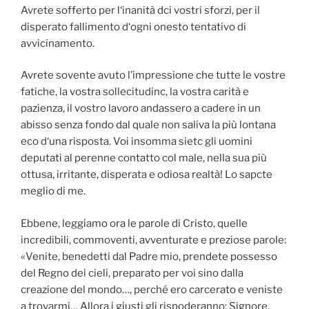
Avrete sofferto per l‘inanità dci vostri sforzi, per il
disperato fallimento d‘ogni onesto tentativo di
avvicinamento.
Avrete sovente avuto l’impressione che tutte le vostre
fatiche, la vostra sollecitudinc, la vostra carità e
pazienza, il vostro lavoro andassero a cadere in un
abisso senza fondo dal quale non saliva la più lontana
eco d‘una risposta. Voi insomma sietc gli uomini
deputati al perenne contatto col male, nella sua più
ottusa, irritante, disperata e odiosa realtà! Lo sapcte
meglio di me.
Ebbene, leggiamo ora le parole di Cristo, quelle
incredibili, commoventi, avventurate e preziose parole:
«Venite, benedetti dal Padre mio, prendete possesso
del Regno dei cieli, preparato per voi sino dalla
creazione del mondo…, perché ero carcerato e veniste
a trovarmi… Allora i giusti gli rispoderanno: Signore,