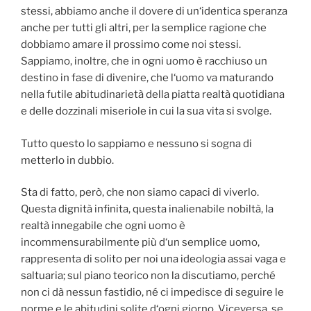
stessi, abbiamo anche il dovere di un‘identica speranza
anche per tutti gli altri, per la semplice ragione che
dobbiamo amare il prossimo come noi stessi.
Sappiamo, inoltre, che in ogni uomo è racchiuso un
destino in fase di divenire, che l‘uomo va maturando
nella futile abitudinarietà della piatta realtà quotidiana
e delle dozzinali miseriole in cui la sua vita si svolge.
Tutto questo lo sappiamo e nessuno si sogna di
metterlo in dubbio.
Sta di fatto, però, che non siamo capaci di viverlo.
Questa dignità infinita, questa inalienabile nobiltà, la
realtà innegabile che ogni uomo è
incommensurabilmente più d‘un semplice uomo,
rappresenta di solito per noi una ideologia assai vaga e
saltuaria; sul piano teorico non la discutiamo, perché
non ci dà nessun fastidio, né ci impedisce di seguire le
norme e le abitudini solite d‘ogni giorno. Viceversa, se