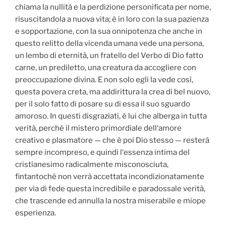
chiama la nullità e la perdizione personificata per nome,
risuscitandola a nuova vita; è in loro con la sua pazienza
e sopportazione, con la sua onnipotenza che anche in
questo relitto della vicenda umana vede una persona,
un lembo di eternità, un fratello del Verbo di Dio fatto
carne, un prediletto, una creatura da accogliere con
preoccupazione divina. E non solo egli la vede così,
questa povera creta, ma addirittura la crea di bel nuovo,
per il solo fatto di posare su di essa il suo sguardo
amoroso. In questi disgraziati, è lui che alberga in tutta
verità, perchè il mistero primordiale dell‘amore
creativo e plasmatore — che è poi Dio stesso — resterá
sempre incompreso, e quindi l‘essenza intima del
cristianesimo radicalmente misconosciuta,
fintantochè non verrà accettata incondizionatamente
per via di fede questa incredibile e paradossale verità,
che trascende ed annulla la nostra miserabile e miope
esperienza.