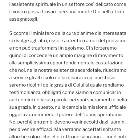
l‘assistente spirituale in un settore così delicato come
il vostro possa trovare personalmente Dio nell‘ufficio
assegnatogli.
Siccome il ministero della cura d‘anime disinteressata
si rivolge agli altri, esso è autentico amor del prossimo
e non può trasformarsi in egoismo. Ci sforzeremo
quindi di concedere un ampio margine di movimento
alla semplicissima eppur fondamentale costatazione
che noi, nella nostra esistenza sacerdotale, riusciremo
a servire gli altri solo nella misura in cui noi stessi
saremo ricolmi della grazia di Colui al quale rendiamo
testimonianza, obbligati come siamo a comunicar1o
agli uomini nella sua parola, nei suoi sacramenti e nella
sua grazia. In questo, nulla cambia la missione ufficiale
oggettiva: nemmeno il potere dell‘«opus operatum».
No, perché entrambi devono venir accolti dagli uomini,
per divenire efficaci. Ma verranno accettati soltanto
allorché coloro che glieli offrono sapranno — mediante