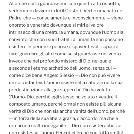
Allorché noi lo guardassimo con questo alto rispetto,
vedremmo davvero in lui il Cristo, il Verbo umanato del
Padre, che — consciamente e inconsciamente — viene
onorato e venerato dovunque si miri al valore
intrinseco di una creatura umana, dovunque l‘uomo sia
convinto che con i suoi fratelli di umanità non possono
esistere esperienze penose e spaventevoli, capaci di
farci guardare gli altri come se si guardasse nel vuoto
invece che nel profondo mistero di Dio, nel quale
s‘asconde l‘eterno archetipo dell‘uomo, senza cui —
come dice bene Angelo Silesio —«Dio non può vivere
un solo istante». L‘uomo esiste nella natura e nella sua
predestinazione alla grazia, perché Dio ha voluto
1’Uomo-Dio, perché egli stesso ha voluto rivestire il
composto umano, perché ormai non esiste più alcuna
verità di Dio che non sia anche venità dell‘uomo, perché
— in forza della sua libera grazia, d‘accordo, ma che è
ormai una realtà innegabile — Dio non esisterebbe, se
non esistesse l‘uomo. Per cui, allorché con tutta umiltà