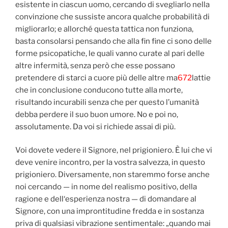
esistente in ciascun uomo, cercando di svegliarlo nella
convinzione che sussiste ancora qualche probabilità di
migliorarlo; e allorché questa tattica non funziona,
basta consolarsi pensando che alla fin fine ci sono delle
forme psicopatiche, le quali vanno curate al pari delle
altre infermità, senza però che esse possano
pretendere di starci a cuore più delle altre ma
672
lattie
che in conclusione conducono tutte alla morte,
risultando incurabili senza che per questo l’umanità
debba perdere il suo buon umore. No e poi no,
assolutamente. Da voi si richiede assai di più.
Voi dovete vedere il Signore, nel prigioniero. È lui che vi
deve venire incontro, per la vostra salvezza, in questo
prigioniero. Diversamente, non staremmo forse anche
noi cercando — in nome del realismo positivo, della
ragione e dell‘esperienza nostra — di domandare al
Signore, con una improntitudine fredda e in sostanza
priva di qualsiasi vibrazione sentimentale: „quando mai