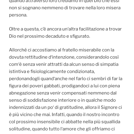
quando attraverso loro crediamo in quel Dio che essi
non si sognano nemmeno di trovare nella loro misera
persona.
Oltre a questa, c’è ancora un‘altra facilitazione a trovar
Dio nel prossimo decaduto e sfigurato.
Allorché ci accostiamo al fratello miserabile con la
dovuta rettitudine d‘intenzione, considerandolo così
com‘è senza venir attratti da alcun senso di simpatia
istintiva e fisiologicamente condizionata,
perdonandogli quand‘anche nel farlo ci sembri di far la
figura dei poveri gabbati, prodigandoci a lui con piena
abnegazione senza venir compensati nemmeno dal
senso di soddisfazione interiore o in qualche modo
indennizzati da un po‘ di gratitudine, allora il Signore ci
è più vicino che mai. Infatti, quando il nostro incontro
col prossimo insensibile ci abbatte nella più squallida
solitudine, quando tutto l‘amore che gli offriamo ci