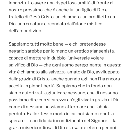
innanzitutto avere una rispettosa umiltà di fronte al
nostro prossimo, che è anche lui un figlio di Dio e
fratello di Gesù Cristo, un chiamato, un prediletto da
Dio, una creatura circondata dall‘alone mistico
dell’amor divino.
Sappiamo tutti molto bene — e chi pretendesse
negarlo sarebbe per lo meno un eretico giansenista,
capace di mettere in dubbio l‘universale volere
salvifico di Dio — che ogni uomo peregrinante in questa
vita è chiamato alla salvezza, amato da Dio, avviluppato
dalla grazia di Cristo, anche quando egli non l‘ha ancora
accolta in piena libertà. Sappiamo che in fondo non
siamo autorizzati a giudicare nessuno, che di nessuno
possiamo dire con sicurezza ch‘egli viva in grazia di Dio,
come di nessuno possiamo affermare che l‘abbia
perduta. E allo stesso modo in cui noi siamo tenuti a
sperare — con fiducia incondizionata nel Signore — la
grazia misericordiosa di Dio e la salute eterna per noi