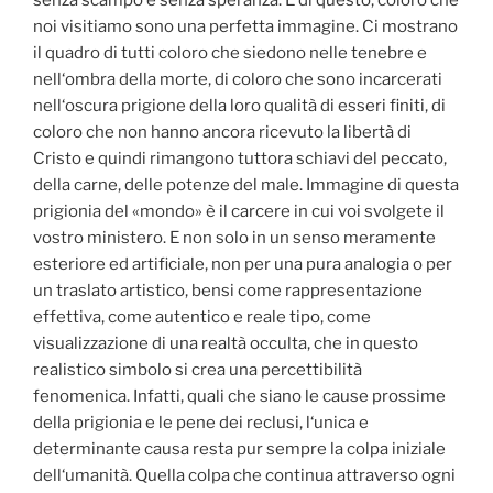
senza scampo e senza speranza. E di questo, coloro che
noi visitiamo sono una perfetta immagine. Ci mostrano
il quadro di tutti coloro che siedono nelle tenebre e
nell‘ombra della morte, di coloro che sono incarcerati
nell‘oscura prigione della loro qualità di esseri finiti, di
coloro che non hanno ancora ricevuto la libertà di
Cristo e quindi rimangono tuttora schiavi del peccato,
della carne, delle potenze del male. Immagine di questa
prigionia del «mondo» è il carcere in cui voi svolgete il
vostro ministero. E non solo in un senso meramente
esteriore ed artificiale, non per una pura analogia o per
un traslato artistico, bensi come rappresentazione
effettiva, come autentico e reale tipo, come
visualizzazione di una realtà occulta, che in questo
realistico simbolo si crea una percettibilità
fenomenica. Infatti, quali che siano le cause prossime
della prigionia e le pene dei reclusi, l‘unica e
determinante causa resta pur sempre la colpa iniziale
dell‘umanità. Quella colpa che continua attraverso ogni