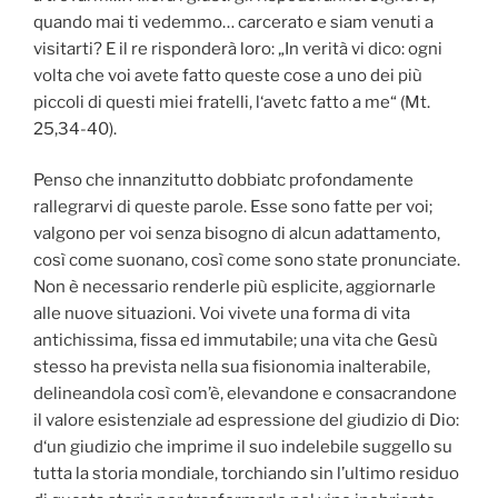
quando mai ti vedemmo… carcerato e siam venuti a
visitarti? E il re risponderà loro: „In verità vi dico: ogni
volta che voi avete fatto queste cose a uno dei più
piccoli di questi miei fratelli, l‘avetc fatto a me“ (Mt.
25,34-40).
Penso che innanzitutto dobbiatc profondamente
rallegrarvi di queste parole. Esse sono fatte per voi;
valgono per voi senza bisogno di alcun adattamento,
così come suonano, così come sono state pronunciate.
Non è necessario renderle più esplicite, aggiornarle
alle nuove situazioni. Voi vivete una forma di vita
antichissima, fissa ed immutabile; una vita che Gesù
stesso ha prevista nella sua fisionomia inalterabile,
delineandola così com’è, elevandone e consacrandone
il valore esistenziale ad espressione del giudizio di Dio:
d‘un giudizio che imprime il suo indelebile suggello su
tutta la storia mondiale, torchiando sin l’ultimo residuo