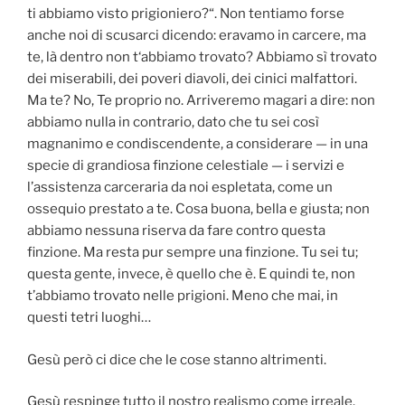
ti abbiamo visto prigioniero?“. Non tentiamo forse
anche noi di scusarci dicendo: eravamo in carcere, ma
te, là dentro non t‘abbiamo trovato? Abbiamo sì trovato
dei miserabili, dei poveri diavoli, dei cinici malfattori.
Ma te? No, Te proprio no. Arriveremo magari a dire: non
abbiamo nulla in contrario, dato che tu sei così
magnanimo e condiscendente, a considerare — in una
specie di grandiosa finzione celestiale — i servizi e
l’assistenza carceraria da noi espletata, come un
ossequio prestato a te. Cosa buona, bella e giusta; non
abbiamo nessuna riserva da fare contro questa
finzione. Ma resta pur sempre una finzione. Tu sei tu;
questa gente, invece, è quello che è. E quindi te, non
t’abbiamo trovato nelle prigioni. Meno che mai, in
questi tetri luoghi…
Gesù però ci dice che le cose stanno altrimenti.
Gesù respinge tutto il nostro realismo come irreale.