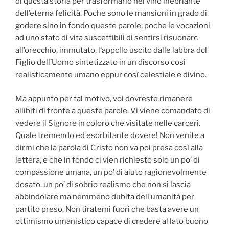
di qucsta storia per trasformarlo nel vino inebriante
dell’eterna felicità. Poche sono le mansioni in grado di
godere sino in fondo queste parole; poche le vocazioni
ad uno stato di vita suscettibili di sentirsi risuonarc
all’orecchio, immutato, l‘appcllo uscito dalle labbra dcl
Figlio dell’Uomo sintetizzato in un discorso così
realisticamente umano eppur così celestiale e divino.
Ma appunto per tal motivo, voi dovreste rimanere
allibiti di fronte a queste parole. Vi viene comandato di
vedere il Signore in coloro che visitate nelle carceri.
Quale tremendo ed esorbitante dovere! Non venite a
dirmi che la parola di Cristo non va poi presa così alla
lettera, e che in fondo ci vien richiesto solo un po’ di
compassione umana, un po’ di aiuto ragionevolmente
dosato, un po’ di sobrio realismo che non si lascia
abbindolare ma nemmeno dubita dell‘umanità per
partito preso. Non tiratemi fuori che basta avere un
ottimismo umanistico capace di credere al lato buono