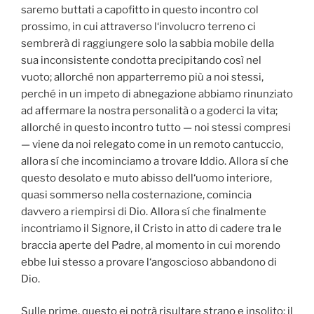
saremo buttati a capofitto in questo incontro col
prossimo, in cui attraverso l‘involucro terreno ci
sembrerà di raggiungere solo la sabbia mobile della
sua inconsistente condotta precipitando così nel
vuoto; allorché non apparterremo più a noi stessi,
perché in un impeto di abnegazione abbiamo rinunziato
ad affermare la nostra personalità o a goderci la vita;
allorché in questo incontro tutto — noi stessi compresi
— viene da noi relegato come in un remoto cantuccio,
allora sí che incominciamo a trovare Iddio. Allora sí che
questo desolato e muto abisso dell‘uomo interiore,
quasi sommerso nella costernazione, comincia
davvero a riempirsi di Dio. Allora sí che finalmente
incontriamo il Signore, il Cristo in atto di cadere tra le
braccia aperte del Padre, al momento in cui morendo
ebbe lui stesso a provare l‘angoscioso abbandono di
Dio.
Sulle prime, questo ei potrà risultare strano e insolito; il