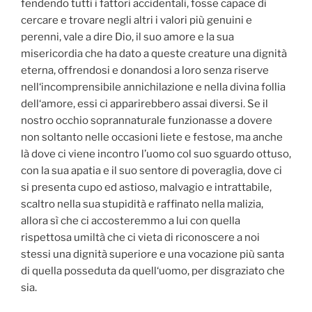
fendendo tutti i fattori accidentali, fosse capace di
cercare e trovare negli altri i valori più genuini e
perenni, vale a dire Dio, il suo amore e la sua
misericordia che ha dato a queste creature una dignità
eterna, offrendosi e donandosi a loro senza riserve
nell‘incomprensibile annichilazione e nella divina follia
dell‘amore, essi ci apparirebbero assai diversi. Se il
nostro occhio soprannaturale funzionasse a dovere
non soltanto nelle occasioni liete e festose, ma anche
là dove ci viene incontro l’uomo col suo sguardo ottuso,
con la sua apatia e il suo sentore di poveraglia, dove ci
si presenta cupo ed astioso, malvagio e intrattabile,
scaltro nella sua stupidità e raffinato nella malizia,
allora sì che ci accosteremmo a lui con quella
rispettosa umiltà che ci vieta di riconoscere a noi
stessi una dignità superiore e una vocazione più santa
di quella posseduta da quell‘uomo, per disgraziato che
sia.