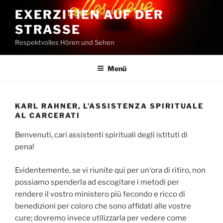
Zum
EXERZITIEN AUF DER
Inhalt
STRASSE
springen
Respektvolles Hören und Sehen
Menü
KARL RAHNER, L’ASSISTENZA SPIRITUALE
AL CARCERATI
Benvenuti, cari assistenti spirituali degli istituti
di
pena!
Evidentemente, se vi riunite qui per un‘ora di ritiro, non
possiamo spenderla ad escogitare i metodi per
rendere il vostro ministero più fecondo e ricco di
benedizioni per coloro che sono affidati alle vostre
cure; dovremo invece utilizzarla per vedere come