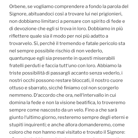
Orbene, se vogliamo comprendere a fondo la parola del
Signore, abituandoci così a trovare lui nei prigionieri,
non dobbiamo limitarci a pensare con spirito di fede e
di devozione che egli si trova in loro. Dobbiamo in più
riflettere quale sia il modo per noi più adatto a
trovarvelo. Sì, perchè il tremendo e fatale pericolo sta
nel sempre possibile rischio di non vederlo,
quantunque egli sia presente in questi miserabili
fratelli perduti e faccia tutt‘uno con loro. Abbiamo la
triste possibilità di passargli accanto senza vederlo, i
nostri occhi possono restare bloccati, il nostro cuore
ottuso e sbarrato, sicché finiamo col non scorgerlo
nemmeno. D‘accordo che ora, nell‘intervallo in cui
domina la fede e non la visione beatifica, lo troveremo
sempre come nascosto da un velo. Fino a che sarà
giunto l‘ultimo giorno, resteremo sempre degli eterni e
stupiti inquirenti; e anche allora domanderemo, come
coloro che non hanno mai visitato e trovato il Signore: