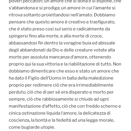
poveri peccatori; un amore che si dona e si espone, che
s‘abbandona e si prodiga; un amore in cui l‘amante si
ritrova soltanto proiettandosi nell‘amato. Dobbiamo
pensare che questo amore é creativo e trasfigurato,
che è stato preso cosi sul serio e radicalmente da
spingersi fino alla morte, e alla morte di croce,
abbassandosi fin dentro la voragine buia ed abissale
degli abbandonati da Dio e delle creature votate alla
morte per assoluta mancanza d‘amore, ottenendo
proprio qui la sua vittoria e la riabilitazione di tutto. Non
dobbiamo dimenticare che esso e stato un amore che
ha dato il Figlio dell‘Uomo in balìa della maledizione
proprio per redimere ciò che era irrimediabilmente
perduto, ciò che di per sè era disperato e morto per
sempre, ciò che rabbiosamente si chiude ad ogni
manifestazione d‘affetto, ciò che con freddo scherno e
cinica ostinazione liquida l‘amore, la delicatezza di
coscienza, la bontà e la fedeltà ad una legge morale,
come bugiarde utopie.