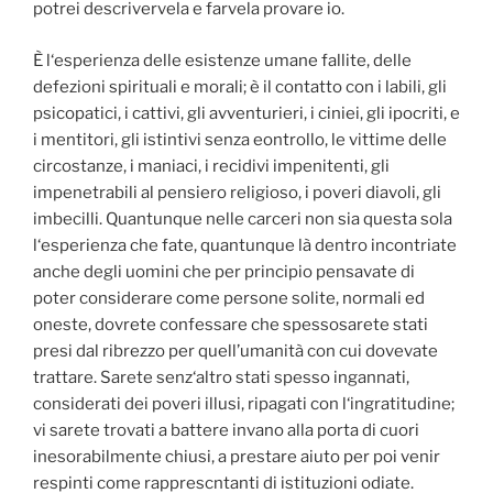
potrei descrivervela e farvela provare io.
È l‘esperienza delle esistenze umane fallite, delle
defezioni spirituali e morali; è il contatto con i labili, gli
psicopatici, i cattivi, gli avventurieri, i ciniei, gli ipocriti, e
i mentitori, gli istintivi senza eontrollo, le vittime delle
circostanze, i maniaci, i recidivi impenitenti, gli
impenetrabili al pensiero religioso, i poveri diavoli, gli
imbecilli. Quantunque nelle carceri non sia questa sola
l‘esperienza che fate, quantunque là dentro incontriate
anche degli uomini che per principio pensavate di
poter considerare come persone solite, normali ed
oneste, dovrete confessare che spessosarete stati
presi dal ribrezzo per quell’umanità con cui dovevate
trattare. Sarete senz‘altro stati spesso ingannati,
considerati dei poveri illusi, ripagati con l‘ingratitudine;
vi sarete trovati a battere invano alla porta di cuori
inesorabilmente chiusi, a prestare aiuto per poi venir
respinti come rapprescntanti di istituzioni odiate.